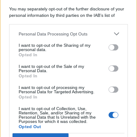
Comunicati
6
You may separately opt-out of the further disclosure of your
personal information by third parties on the IAB’s list of
Consumo
1.930
downstream participants.
Economia
2.864
Personal Data Processing Opt Outs
This information may also be disclosed by us to third parties
on the IAB’s List of Downstream Participants that may further
Lavoro
2.138
I want to opt-out of the Sharing of my
disclose it to other third parties.
personal data.
Opted In
Politica
1.990
I want to opt-out of the Sale of my
Primo piano
2.619
Personal Data.
Opted In
Proposte
13
I want to opt-out of processing my
Personal Data for Targeted Advertising.
Sanità
1.962
Opted In
I want to opt-out of Collection, Use,
Retention, Sale, and/or Sharing of my
Personal Data that Is Unrelated with the
Purposes for which it was collected.
Opted Out