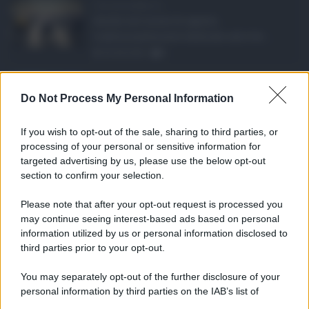
Concorsi pubblici in ...
Anche nel mese di agosto,
tradizionalmente dedicato alle fer ...
06.08.2026
0
Ars Sicilia, chiude ...
Do Not Process My Personal Information
Si chiude con un'altra giornata dedicata
all'attività ispet ...
If you wish to opt-out of the sale, sharing to third parties, or
06.08.2026
0
processing of your personal or sensitive information for
targeted advertising by us, please use the below opt-out
section to confirm your selection.
CATEGORIE
Please note that after your opt-out request is processed you
Ambiente
1.404
may continue seeing interest-based ads based on personal
information utilized by us or personal information disclosed to
Attualità
6.106
third parties prior to your opt-out.
Comunicati
6
You may separately opt-out of the further disclosure of your
personal information by third parties on the IAB’s list of
Consumo
1.930
downstream participants.