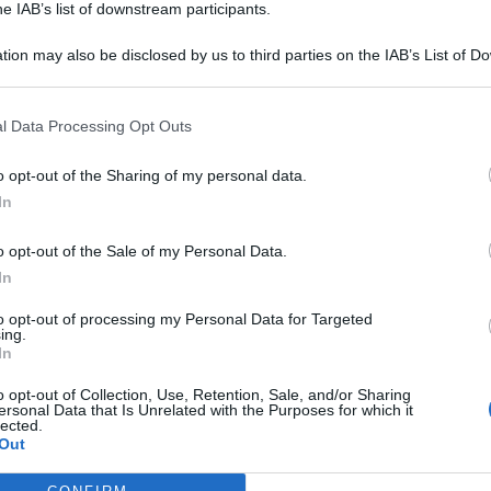
he IAB’s list of downstream participants.
tion may also be disclosed by us to third parties on the IAB’s List of 
 that may further disclose it to other third parties.
0
o E-mail
l Data Processing Opt Outs
o opt-out of the Sharing of my personal data.
Reset password
dami
In
ti
Log In
Reset P
o opt-out of the Sale of my Personal Data.
In
ARTICOLO SUCCESSIVO
to opt-out of processing my Personal Data for Targeted
Bonus per lavoratori
ing.
dipendenti, cos'è e a chi spetta
In
o opt-out of Collection, Use, Retention, Sale, and/or Sharing
ersonal Data that Is Unrelated with the Purposes for which it
lected.
Out