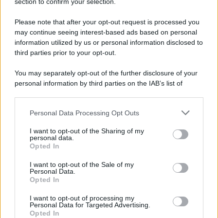
section to confirm your selection.
CATEGORIE
Please note that after your opt-out request is processed you
Ambiente
1.404
may continue seeing interest-based ads based on personal
information utilized by us or personal information disclosed to
Attualità
6.108
third parties prior to your opt-out.
Comunicati
6
You may separately opt-out of the further disclosure of your
personal information by third parties on the IAB’s list of
Consumo
1.930
downstream participants.
Economia
2.865
Personal Data Processing Opt Outs
This information may also be disclosed by us to third parties
on the IAB’s List of Downstream Participants that may further
Lavoro
2.139
I want to opt-out of the Sharing of my
disclose it to other third parties.
personal data.
Opted In
Politica
1.991
I want to opt-out of the Sale of my
Primo piano
2.619
Personal Data.
Opted In
Proposte
13
I want to opt-out of processing my
Personal Data for Targeted Advertising.
Sanità
1.962
Opted In