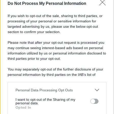
Definizione agevolat ...
Do Not Process My Personal Information
Anche il Comune di Catania aderisce
alla definizione agevola ...
If you wish to opt-out of the sale, sharing to third parties, or
06.08.2026
0
processing of your personal or sensitive information for
targeted advertising by us, please use the below opt-out
section to confirm your selection.
CATEGORIE
Please note that after your opt-out request is processed you
Ambiente
1.404
may continue seeing interest-based ads based on personal
information utilized by us or personal information disclosed to
Attualità
6.106
third parties prior to your opt-out.
Comunicati
6
You may separately opt-out of the further disclosure of your
personal information by third parties on the IAB’s list of
Consumo
1.930
downstream participants.
Economia
2.864
Personal Data Processing Opt Outs
This information may also be disclosed by us to third parties
on the IAB’s List of Downstream Participants that may further
Lavoro
2.139
I want to opt-out of the Sharing of my
disclose it to other third parties.
personal data.
Opted In
Politica
1.990