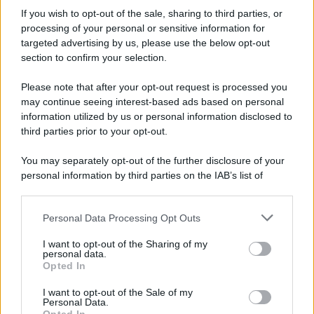
alla definizione agevola ...
If you wish to opt-out of the sale, sharing to third parties, or
06.08.2026
0
processing of your personal or sensitive information for
targeted advertising by us, please use the below opt-out
section to confirm your selection.
CATEGORIE
Please note that after your opt-out request is processed you
Ambiente
1.404
may continue seeing interest-based ads based on personal
information utilized by us or personal information disclosed to
Attualità
6.106
third parties prior to your opt-out.
Comunicati
6
You may separately opt-out of the further disclosure of your
personal information by third parties on the IAB’s list of
Consumo
1.930
downstream participants.
Economia
2.864
Personal Data Processing Opt Outs
This information may also be disclosed by us to third parties
on the IAB’s List of Downstream Participants that may further
Lavoro
2.139
I want to opt-out of the Sharing of my
disclose it to other third parties.
personal data.
Opted In
Politica
1.990
I want to opt-out of the Sale of my
Primo piano
2.619
Personal Data.