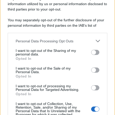
information utilized by us or personal information disclosed to
Attualità
6.108
third parties prior to your opt-out.
Comunicati
6
You may separately opt-out of the further disclosure of your
personal information by third parties on the IAB’s list of
Consumo
1.930
downstream participants.
Economia
2.866
Personal Data Processing Opt Outs
This information may also be disclosed by us to third parties
on the IAB’s List of Downstream Participants that may further
Lavoro
2.139
I want to opt-out of the Sharing of my
disclose it to other third parties.
personal data.
Opted In
Politica
1.992
I want to opt-out of the Sale of my
Primo piano
2.620
Personal Data.
Opted In
Proposte
13
I want to opt-out of processing my
Personal Data for Targeted Advertising.
Sanità
1.962
Opted In
I want to opt-out of Collection, Use,
Retention, Sale, and/or Sharing of my
Personal Data that Is Unrelated with the
Purposes for which it was collected.