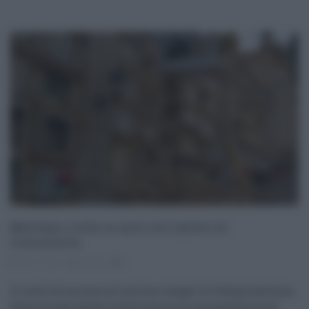
Maltempo, crolla un muro nel cimitero di
Caltanissetta
29.11.2021
risuser
0
Il crollo di un muro al cimitero Angeli di Caltanissetta ha
determinato anche la distruzione di una quindicina di