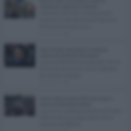
Manovra Sicilia da 221 milioni, è scontro tra
maggioranza, opposizioni e sindacati ...
L’annuncio del varo in Giunta della
manovra in variazione di bilancio da
221 milioni di euro non s ...
08.08.2026
0
Super Zes Sicilia, dalla Regione 10 milioni per
sostenere gli investimenti delle imprese ...
La Giunta Schifani ha stanziato i primi
10 milioni di euro di risorse regionali
per avviare la Super ...
08.08.2026
1
Eventi in Sicilia ad agosto 2026: teatro, musica e
festival nei luoghi storici dell’Isola ...
La Sicilia si conferma anche nell’estate
2026 uno dei principali palcoscenici
culturali del Medite ...