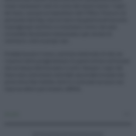
loculi contenenti resti di inizio del secolo scorso. I vigili
del fuoco, insieme ai dipendenti dell'Ufficio Tecnico e al
personale dell'Asp, sono al lavoro da questa mattina sotto
la pioggia per mettere in sicurezza il muro, che sarà
circondato da un'area transennata, e per cercare di
restituire i resti ai propri cari.
Probabilmente il muro, costituito da blocchi di tufo, ha
risentito delle piogge battenti di queste ultime settimane
che ne hanno determinato il crollo. Sempre i vigili del
fuoco sono intervenuti sulla Sp5, una strada vicinale che
porta verso San Cataldo, dove si è inclinato un muro con
sopra un albero pericolante. (ANSA).
Attualità
0