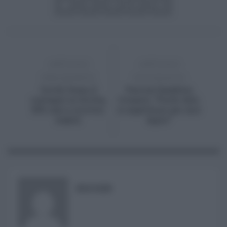
ARTICOLO
ARTICOLO
PRECEDENTE
SUCCESSIVO
Covid, frena il
Vaccini bambini,
contagio in Sicilia,
Crisanti, “Pochi dati,
559 casi e ricoveri
io aspetterei per mio
stabili
figlio”
RISUSER