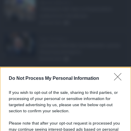
Manovra Sicilia da 2 ...
L’annuncio del varo in Giunta della
manovra in variazione ...
08.08.2026
0
Super Zes Sicilia, d ...
La Giunta Schifani ha stanziato i primi
10 milioni di euro d ...
08.08.2026
1
Eventi in Sicilia ad ...
Do Not Process My Personal Information
La Sicilia si conferma anche nell’estate
2026 uno dei prin ...
If you wish to opt-out of the sale, sharing to third parties, or
07.08.2026
0
processing of your personal or sensitive information for
targeted advertising by us, please use the below opt-out
section to confirm your selection.
CATEGORIE
Please note that after your opt-out request is processed you
Ambiente
1.404
may continue seeing interest-based ads based on personal