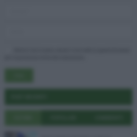
Salva il mio nome, email e sito web in questo browser
per la prossima volta che commento.
Username o E-mail
POST RECENTI
Log In
Ricordami
Registrati
Log In
Reset password
Log In
Reset Password
ULTIMI
POPOLARI
COMMENTI