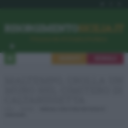
RISORGIMENTO
SICILIA.IT
l’Unione dei #CittadiniPerBene
ISCRIVITI
SEGNALA
MALTEMPO, CROLLA UN
MURO NEL CIMITERO DI
CALTANISSETTA
Home
Attualità
Maltempo, Crolla Un Muro Nel Cimitero Di
Caltanissetta