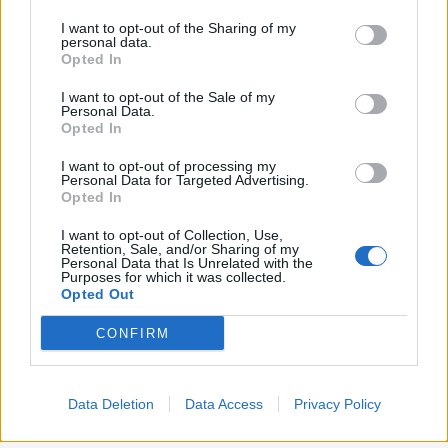
on the IAB’s List of Downstream Participants that may further
Lavoro
2.139
I want to opt-out of the Sharing of my
disclose it to other third parties.
personal data.
Opted In
Politica
1.992
I want to opt-out of the Sale of my
Primo piano
2.620
Personal Data.
Opted In
Proposte
13
I want to opt-out of processing my
Personal Data for Targeted Advertising.
Sanità
1.962
Opted In
I want to opt-out of Collection, Use,
Retention, Sale, and/or Sharing of my
Personal Data that Is Unrelated with the
Purposes for which it was collected.
Opted Out
CONFIRM
Data Deletion
Data Access
Privacy Policy