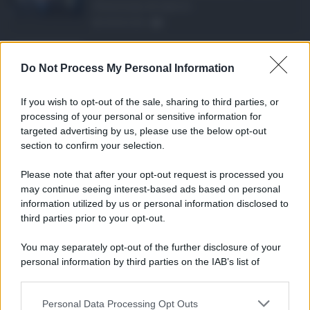
10 milioni di euro d ...
08.08.2026
1
Eventi in Sicilia ad ...
Do Not Process My Personal Information
La Sicilia si conferma anche nell’estate
2026 uno dei prin ...
If you wish to opt-out of the sale, sharing to third parties, or
07.08.2026
0
processing of your personal or sensitive information for
targeted advertising by us, please use the below opt-out
section to confirm your selection.
CATEGORIE
Please note that after your opt-out request is processed you
Ambiente
1.404
may continue seeing interest-based ads based on personal
information utilized by us or personal information disclosed to
Attualità
6.108
third parties prior to your opt-out.
Comunicati
6
You may separately opt-out of the further disclosure of your
personal information by third parties on the IAB’s list of
Consumo
1.930
downstream participants.
Economia
2.866
Personal Data Processing Opt Outs
This information may also be disclosed by us to third parties