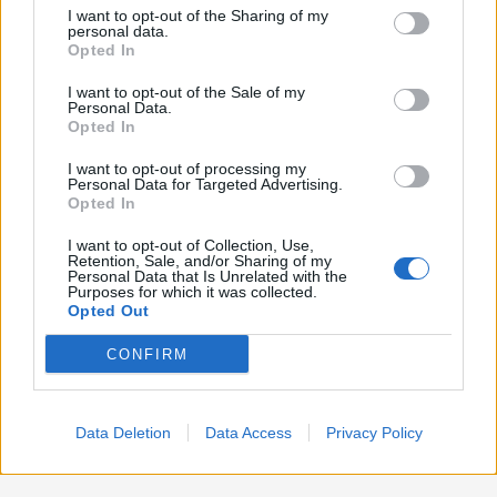
on the IAB’s List of Downstream Participants that may further
Lavoro
2.139
I want to opt-out of the Sharing of my
disclose it to other third parties.
personal data.
Opted In
Politica
1.991
I want to opt-out of the Sale of my
Primo piano
2.620
Personal Data.
Opted In
Proposte
13
I want to opt-out of processing my
Personal Data for Targeted Advertising.
Sanità
1.962
Opted In
I want to opt-out of Collection, Use,
Retention, Sale, and/or Sharing of my
Personal Data that Is Unrelated with the
Purposes for which it was collected.
Opted Out
CONFIRM
Data Deletion
Data Access
Privacy Policy
Preferenze Privacy