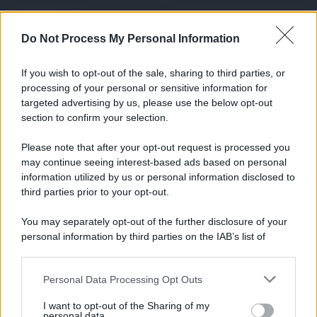
Definizione agevolat ...
Do Not Process My Personal Information
Anche il Comune di Catania aderisce
alla definizione agevola ...
If you wish to opt-out of the sale, sharing to third parties, or
06.08.2026
0
processing of your personal or sensitive information for
targeted advertising by us, please use the below opt-out
section to confirm your selection.
CATEGORIE
Please note that after your opt-out request is processed you
Ambiente
1.404
may continue seeing interest-based ads based on personal
information utilized by us or personal information disclosed to
Attualità
6.106
third parties prior to your opt-out.
Comunicati
6
You may separately opt-out of the further disclosure of your
personal information by third parties on the IAB’s list of
Consumo
1.930
downstream participants.
Economia
2.864
Personal Data Processing Opt Outs
This information may also be disclosed by us to third parties
on the IAB’s List of Downstream Participants that may further
Lavoro
2.139
I want to opt-out of the Sharing of my
disclose it to other third parties.
personal data.