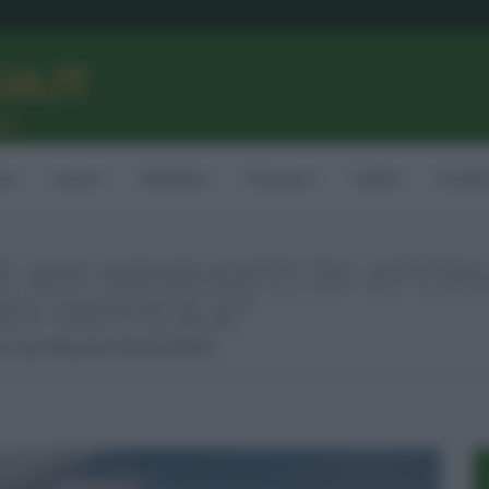
LIA.IT
ne
ia
Lavoro
Ambiente
Consumo
Sanità
Contatt
E 400 MIGRANTI IN ATTES
DO DIFFICILE”
a, Ong “situazione A Bordo Difficile”