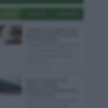
ULTIMI
POPOLARI
COMMENTI
Assegno unico agosto 2026,
pagamenti dopo Ferragosto:
ecco le date Inps ...
I pagamenti dell'assegno unico
e universale di agosto 2026
arriveranno dopo Ferragosto.
Come previst ...
07.08.2026
0
Etna in eruzione, voli
sospesi a Catania:
limitazioni a Fontanarossa
e voli dirottati ...
L'eruzione dell'Etna continua a
influenzare l'operatività