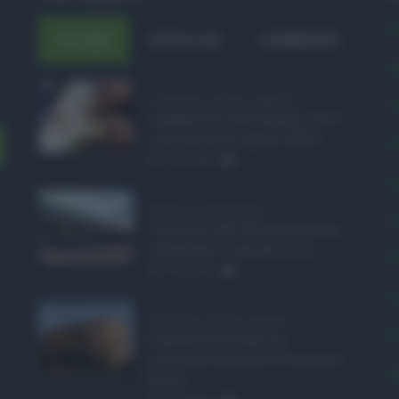
A
ULTIMI
POPOLARI
COMMENTI
A
Assegno unico agosto ...
C
I pagamenti dell'assegno unico
e universale di agosto 2026 a ...
C
07.08.2026
0
E
Etna in eruzione, vo ...
L
L'eruzione dell'Etna continua a
influenzare l'operatività d ...
P
07.08.2026
0
P
Sabrina Cillia nuova ...
P
Il governo Schifani ha
nominato Sabrina Cillia nuova
S
direttr ...