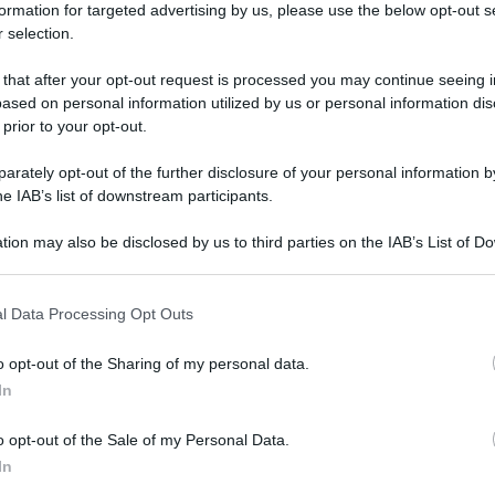
formation for targeted advertising by us, please use the below opt-out s
 selection.
 that after your opt-out request is processed you may continue seeing i
ased on personal information utilized by us or personal information dis
 prior to your opt-out.
rately opt-out of the further disclosure of your personal information by
he IAB’s list of downstream participants.
ARTICOLO SUCCESSIVO
Ance Sicilia-Regione deve 700
tion may also be disclosed by us to third parties on the IAB’s List of 
mln, varare in tempo la legge di
 that may further disclose it to other third parties.
Bilancio
o E-mail
l Data Processing Opt Outs
o opt-out of the Sharing of my personal data.
Reset password
dami
In
ti
Log In
Reset P
o opt-out of the Sale of my Personal Data.
In