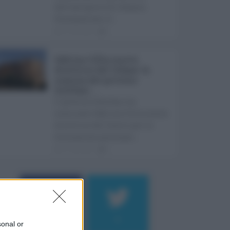
dell'aeroporto di Catania
Fontanarossa. A ...
07.08.2026
0
Sabrina Cillia nuova
direttrice del Cefpas: la
nomina del governo
Schifani ...
Il governo Schifani ha
nominato Sabrina Cillia nuova
direttrice del Centro per la
formazione permane ...
07.08.2026
0
184
9
sonal or