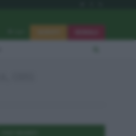
ISCRIVITI
SEGNALA
Log in
i
A, ONG
POST RECENTI