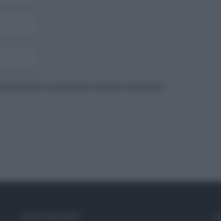
to browser per la prossima volta che commento.
POST RECENTI
C