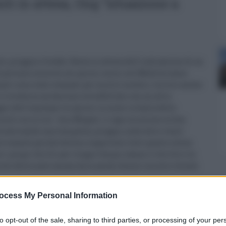
ti in attesa, Ong “situazione a
to, pioggia e freddo. Resta in attesa dell'indicazione di un
1 persone soccorse nei giorni scorsi nel Mediterraneo
nti sono stati evacuati per motivi medici, tra loro anche
 trovava su un barcone sovraffollato con un altro
gio dell'ong dopo tre giorni in mare in balia delle
ca di ora in ora - dice Miguel, il capo missione su Sea
raversando una tempesta, pioggia, onde alte e venti
 esauste perché devono sopportare tutto questo senza
 i propri diritti per troppo tempo, hanno il diritto e la
 bordo della nave umanitaria anche donne incinte e bimbi
ocess My Personal Information
to opt-out of the sale, sharing to third parties, or processing of your per
0