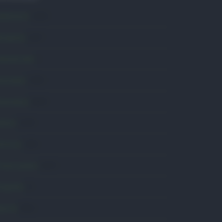
mbiente
1.404
ttualità
6.107
omunicati
6
onsumo
1.930
conomia
2.865
avoro
2.139
olitica
1.991
rimo piano
2.619
roposte
13
anità
1.962