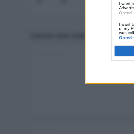
I want 
Advertis
Opted 
I want t
of my P
was col
Lascia una risposta
Opted 