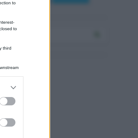
ection to
nterest-
closed to
 third
Downstream
Log In
assword