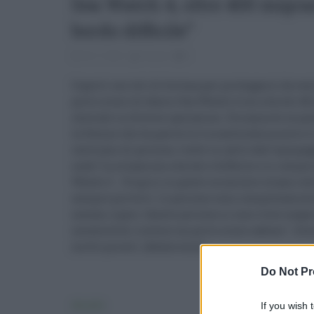
Sea Watch 4, oltre 400 migran
bordo difficile”
26.11.2021
risuser
0
Coperti con teli di fortuna per proteggersi da ven
porto sicuro di sbarco Sea Watch 4 con a bordo 46
centrale in diverse operazioni. Diciannove migra
la 31enne che ha partorito la sua bimba mentre si
centinaio di persone, tratte in salvo dall'equipag
onde."La situazione a bordo è difficile e si compli
Watch 4 -. Proprio in questo momento stiamo att
sempre più forti. Le persone sono completamente
nessun riparo. Queste persone si sono viste negare
necessità di ricevere un porto sicuro adesso". A
molto piccoli. (Adnkronos)
Do Not Pr
If you wish 
Attualità