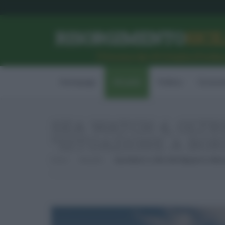
RISORGIMENTO
SICI
l’Unione dei #CittadiniPerBe
Homepage
Attualità
Politica
Econom
SEA WATCH 4, OLTR
“SITUAZIONE A BOR
Home
Attualità
Sea Watch 4, Oltre 400 Migranti In Attes