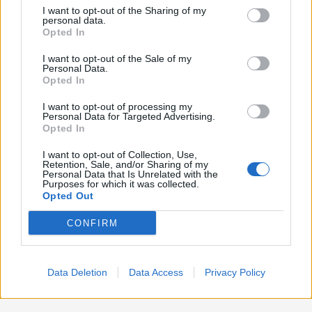
on the IAB’s List of Downstream Participants that may further
Lavoro
2.139
I want to opt-out of the Sharing of my
disclose it to other third parties.
personal data.
Opted In
Politica
1.992
I want to opt-out of the Sale of my
Primo piano
2.620
Personal Data.
Opted In
Proposte
13
I want to opt-out of processing my
Personal Data for Targeted Advertising.
Sanità
1.962
Opted In
I want to opt-out of Collection, Use,
Retention, Sale, and/or Sharing of my
Personal Data that Is Unrelated with the
Purposes for which it was collected.
Opted Out
CONFIRM
Data Deletion
Data Access
Privacy Policy
Preferenze Privacy