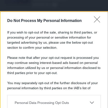
08.08.2026
0
Eventi in Sicilia ad ...
Do Not Process My Personal Information
La Sicilia si conferma anche nell’estate
2026 uno dei prin ...
If you wish to opt-out of the sale, sharing to third parties, or
07.08.2026
0
processing of your personal or sensitive information for
targeted advertising by us, please use the below opt-out
section to confirm your selection.
CATEGORIE
Please note that after your opt-out request is processed you
Ambiente
1.404
may continue seeing interest-based ads based on personal
information utilized by us or personal information disclosed to
Attualità
6.108
third parties prior to your opt-out.
Comunicati
6
You may separately opt-out of the further disclosure of your
personal information by third parties on the IAB’s list of
Consumo
1.930
downstream participants.
Economia
2.866
Personal Data Processing Opt Outs
This information may also be disclosed by us to third parties