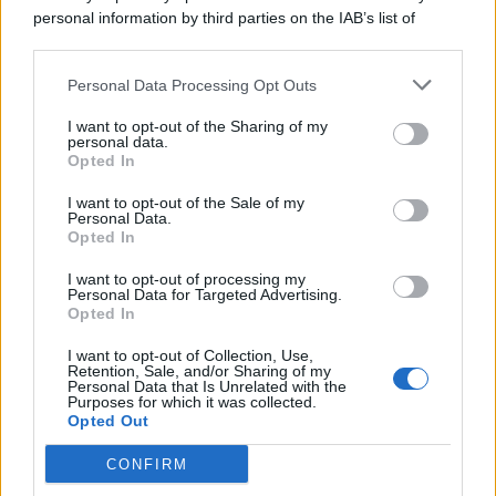
personal information by third parties on the IAB’s list of
Consumo
1.930
downstream participants.
Economia
2.866
Personal Data Processing Opt Outs
This information may also be disclosed by us to third parties
on the IAB’s List of Downstream Participants that may further
Lavoro
2.139
I want to opt-out of the Sharing of my
disclose it to other third parties.
personal data.
Opted In
Politica
1.992
I want to opt-out of the Sale of my
Primo piano
2.620
Personal Data.
Opted In
Proposte
13
I want to opt-out of processing my
Personal Data for Targeted Advertising.
Sanità
1.962
Opted In
I want to opt-out of Collection, Use,
Retention, Sale, and/or Sharing of my
Personal Data that Is Unrelated with the
Purposes for which it was collected.
Opted Out
CONFIRM