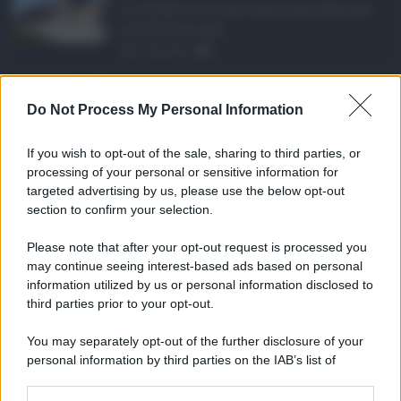
Si chiude con un'altra giornata dedicata
all'attività ispet ...
06.08.2026
0
Definizione agevolat ...
Do Not Process My Personal Information
Anche il Comune di Catania aderisce
alla definizione agevola ...
If you wish to opt-out of the sale, sharing to third parties, or
06.08.2026
0
processing of your personal or sensitive information for
targeted advertising by us, please use the below opt-out
section to confirm your selection.
CATEGORIE
Please note that after your opt-out request is processed you
Ambiente
1.404
may continue seeing interest-based ads based on personal
information utilized by us or personal information disclosed to
Attualità
6.106
third parties prior to your opt-out.
Comunicati
6
You may separately opt-out of the further disclosure of your
personal information by third parties on the IAB’s list of
Consumo
1.930
downstream participants.