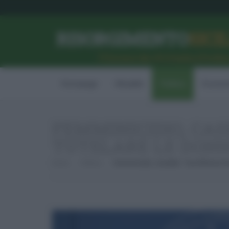
RISORGIMENTO
SICI
l’Unione dei #CittadiniPerBe
Homepage
Attualità
Politica
Econom
FEMMINICIDIO, CA
TUTELARE LE DONN
Home
Politica
Femminicidio, Casellati: “Una Riforma D