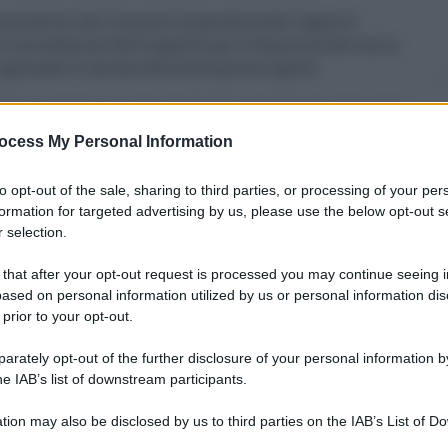
ormativa, che riconosce la specificità del rapporto
. L’introduzione dell’ergastolo per il femminicidio mira
 superando le carenze della disciplina vigente:
ire adeguatamente la gravità di questi atti. Le aggravanti
’ergastolo, a causa del bilanciamento con le attenuanti.
ocess My Personal Information
antire una vera tutela alle donne”.
to opt-out of the sale, sharing to third parties, or processing of your per
una nuova fase: ora la legge riconosce la specificità del
formation for targeted advertising by us, please use the below opt-out s
 selection.
 that after your opt-out request is processed you may continue seeing i
ased on personal information utilized by us or personal information dis
 prior to your opt-out.
0
rately opt-out of the further disclosure of your personal information by
he IAB’s list of downstream participants.
tion may also be disclosed by us to third parties on the IAB’s List of 
 that may further disclose it to other third parties.