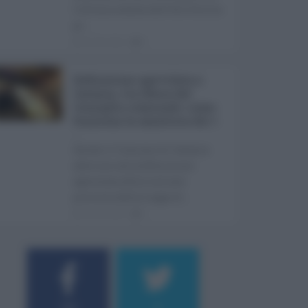
l'ultima seduta dell'Ars Sicilia
pr ...
06.08.2026
0
Definizione agevolata a
Catania, via libera del
Consiglio comunale: come
funziona la sanatoria dei t
...
Anche il Comune di Catania
aderisce alla definizione
agevolata delle entrate
prevista dalla Legge di ...
06.08.2026
0