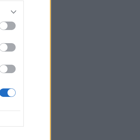
Log In
assword