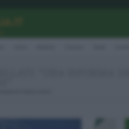
LIA.IT
ne
ia
Lavoro
Ambiente
Consumo
Sanità
Contatt
SELLATI: "UNA RIFORMA 
E"
irompente Per Tutelare Le Donne”