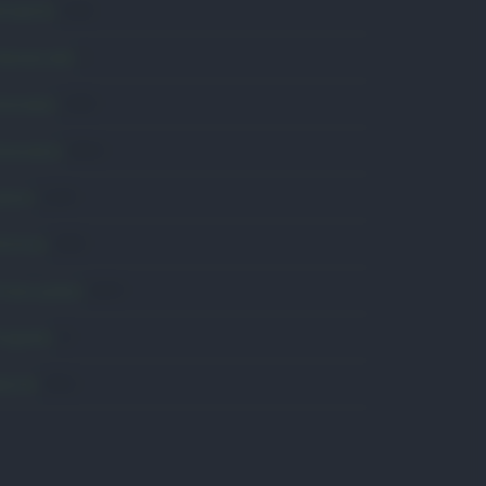
ttualità
6.106
omunicati
6
onsumo
1.930
conomia
2.864
avoro
2.139
olitica
1.990
rimo piano
2.619
roposte
13
anità
1.962