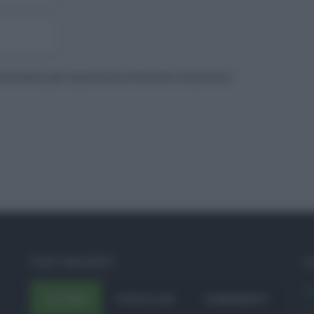
to browser per la prossima volta che commento.
POST RECENTI
C
A
ULTIMI
POPOLARI
COMMENTI