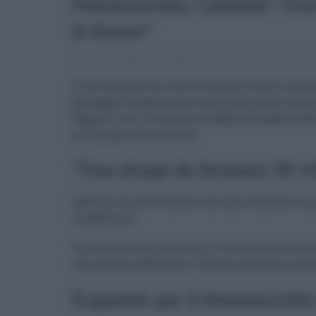
Femminicidio, Casellati: “Un
le donne”
08.03.2025
risuser
femminicidio
,
maria alberta casel
L’introduzione del reato di femminicidio rappres
passaggio fondamentale nella tutela delle donne 
Rapporti con il Parlamento, Maria Elisabetta Alb
al Consiglio dei ministri.
"Una strage da fermare: 99 v
Casellati ha sottolineato come gli strumenti di p
insufficienti:
“La conta dei femminicidi in Italia sembra un bol
solo gennaio 2025 già tre. Questa mattanza va fe
Ergastolo per il femminicidio