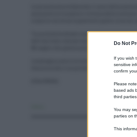
La ministra ha evidenziato il cuore della nuova n
asimmetrico tra autore e vittima della violenza
a sancire con forza la gravità di questo crimine,
“La normativa attuale non è stata in grado di pun
dell’omicidio comune non portavano quasi mai all
Do Not Pr
Mi auguro che questa norma possa finalmente gar
If you wish 
La battaglia contro la violenza di genere entra in 
sensitive in
femminicidio e ne prevede una pena adeguata.
confirm your
(ITALPRESS)
Please note
based ads b
third parties
Politica
You may sepa
parties on t
This informa
Participants