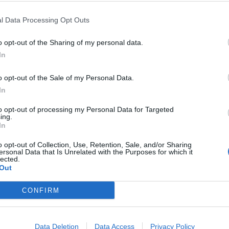
o E-mail
l Data Processing Opt Outs
o opt-out of the Sharing of my personal data.
ARTICOLO SUCCESSIVO
Reset password
dami
In
ti
Log In
Governo vs. Magistratura: lo
Reset P
scontro si infiamma dopo la
o opt-out of the Sale of my Personal Data.
sentenza sui migranti della
In
Diciotti
to opt-out of processing my Personal Data for Targeted
ing.
In
o opt-out of Collection, Use, Retention, Sale, and/or Sharing
ersonal Data that Is Unrelated with the Purposes for which it
lected.
Out
CONFIRM
Data Deletion
Data Access
Privacy Policy