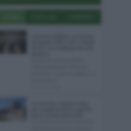
ULTIMI
POPOLARI
COMMENTI
Concorsi pubblici in Sicilia
ad agosto 2026: tutti i bandi
attivi e le scadenze da non
perdere ...
Anche nel mese di agosto,
tradizionalmente dedicato
alle ferie, i concorsi pubblici in
Sicilia non s ...
06.08.2026
0
Ars Sicilia, chiude l'Aula
per la pausa estiva: partiti
già in clima elettorale ...
Si chiude con un'altra giornata
dedicata all'attività ispettiva