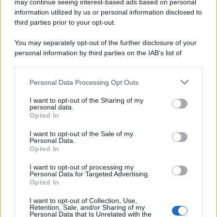
may continue seeing interest-based ads based on personal
information utilized by us or personal information disclosed to
Attualità
6.108
third parties prior to your opt-out.
Comunicati
6
You may separately opt-out of the further disclosure of your
personal information by third parties on the IAB’s list of
Consumo
1.930
downstream participants.
Economia
2.866
Personal Data Processing Opt Outs
This information may also be disclosed by us to third parties
on the IAB’s List of Downstream Participants that may further
Lavoro
2.139
I want to opt-out of the Sharing of my
disclose it to other third parties.
personal data.
Opted In
Politica
1.992
I want to opt-out of the Sale of my
Primo piano
2.620
Personal Data.
Opted In
Proposte
13
I want to opt-out of processing my
Personal Data for Targeted Advertising.
Sanità
1.962
Opted In
I want to opt-out of Collection, Use,
Retention, Sale, and/or Sharing of my
Personal Data that Is Unrelated with the