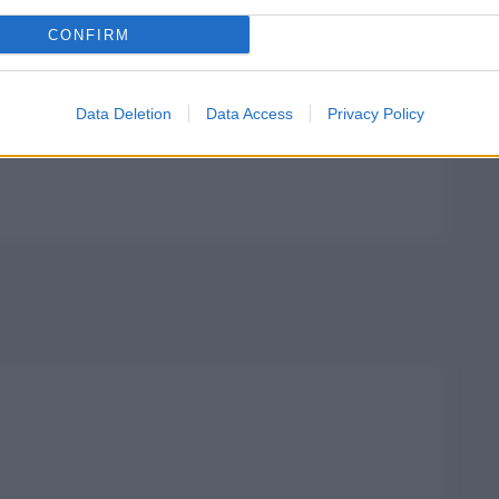
CONFIRM
Data Deletion
Data Access
Privacy Policy