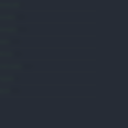
omunicati
6
onsumo
1.930
conomia
2.864
avoro
2.139
olitica
1.991
rimo piano
2.619
roposte
13
anità
1.962