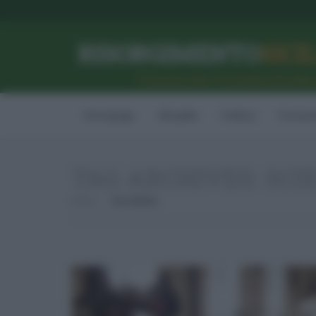
RISORGIMENTO
SICI
l’Unione dei #CittadiniPerBe
Homepage
Attualità
Politica
Econom
TAG ARCHIVES:
SCI
Home
Scie Market