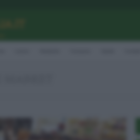
LIA.IT
ne
ia
Lavoro
Ambiente
Consumo
Sanità
Contatt
E MARKET