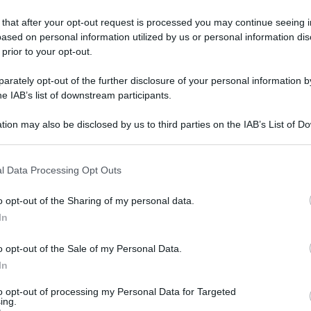
 that after your opt-out request is processed you may continue seeing i
ased on personal information utilized by us or personal information dis
. E ancora cultura sostenibile, prodotti della terra e
 prior to your opt-out.
È Scie Market, l’insieme di artigiani che nasce dalla
rately opt-out of the further disclosure of your personal information by
he IAB’s list of downstream participants.
locale
,
mercatini natale catania
,
scie market
giorgia lodato
0
1
tion may also be disclosed by us to third parties on the IAB’s List of 
 that may further disclose it to other third parties.
o E-mail
l Data Processing Opt Outs
o opt-out of the Sharing of my personal data.
Reset password
dami
In
ti
Log In
Reset P
o opt-out of the Sale of my Personal Data.
In
to opt-out of processing my Personal Data for Targeted
ing.