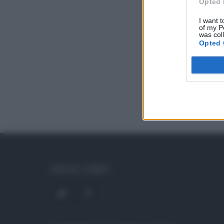
Opted 
I want t
of my P
was col
Opted 
SOCIAL LINKS