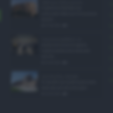
Sabrina Cillia nuova ...
C
Il governo Schifani ha
nominato Sabrina Cillia nuova
C
direttr ...
E
07.08.2026
0
L
Concorsi pubblici in ...
Anche nel mese di agosto,
P
tradizionalmente dedicato
alle fer ...
P
06.08.2026
0
P
Ars Sicilia, chiude ...
S
Si chiude con un'altra giornata
dedicata all'attività ispet ...
06.08.2026
0