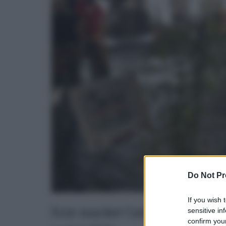
Do Not Pr
If you wish 
Scie market Catania, artigia
sensitive in
confirm your