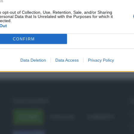
In
o opt-out of Collection, Use, Retention, Sale, and/or Sharing
ersonal Data that Is Unrelated with the Purposes for which it
lected.
Out
CONFIRM
Data Deletion
Data Access
Privacy Policy
POST RECENTI
C
A
ULTIMI
POPOLARI
COMMENTI
A