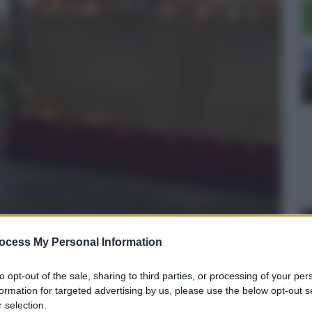
ocess My Personal Information
to opt-out of the sale, sharing to third parties, or processing of your per
nato indipendente e cultura
formation for targeted advertising by us, please use the below opt-out s
 selection.