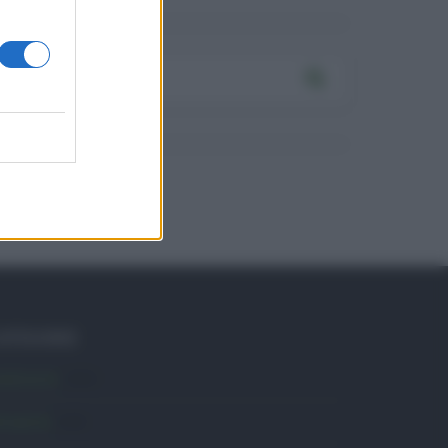
ATEGORIE
mbiente
1.404
ttualità
6.106