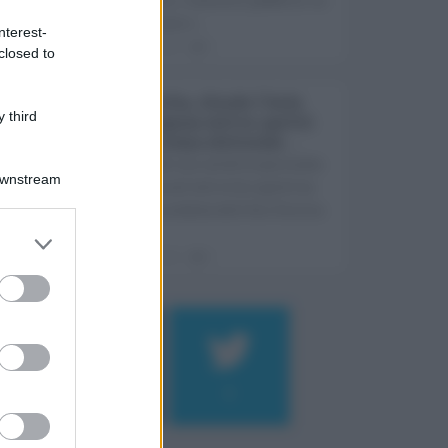
Sicilia non s ...
nterest-
06.08.2026
0
closed to
Ars Sicilia, chiude l'Aula
 third
per la pausa estiva: partiti
già in clima elettorale ...
Si chiude con un'altra giornata
Downstream
dedicata all'attività ispettiva
l'ultima seduta dell'Ars Sicilia
pr ...
06.08.2026
0
Log In
assword
184
9