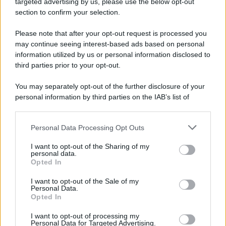
targeted advertising by us, please use the below opt-out
section to confirm your selection.
CATEGORIE
Please note that after your opt-out request is processed you
Ambiente
1.404
may continue seeing interest-based ads based on personal
information utilized by us or personal information disclosed to
Attualità
6.106
third parties prior to your opt-out.
Comunicati
6
You may separately opt-out of the further disclosure of your
personal information by third parties on the IAB’s list of
Consumo
1.930
downstream participants.
Economia
2.864
Personal Data Processing Opt Outs
This information may also be disclosed by us to third parties
on the IAB’s List of Downstream Participants that may further
Lavoro
2.138
I want to opt-out of the Sharing of my
disclose it to other third parties.
personal data.
Opted In
Politica
1.989
I want to opt-out of the Sale of my
Primo piano
2.619
Personal Data.
Opted In
Proposte
13
I want to opt-out of processing my
Personal Data for Targeted Advertising.