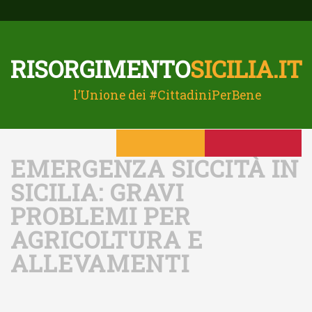
RISORGIMENTO
SICILIA.IT
l’Unione dei #CittadiniPerBene
ISCRIVITI
SEGNALA
EMERGENZA SICCITÀ IN
SICILIA: GRAVI
PROBLEMI PER
AGRICOLTURA E
ALLEVAMENTI
Username o E-mail
Home
Ambiente
Emergenza Siccità In Sicilia: Gravi Problemi Per
Agricoltura E Allevamenti