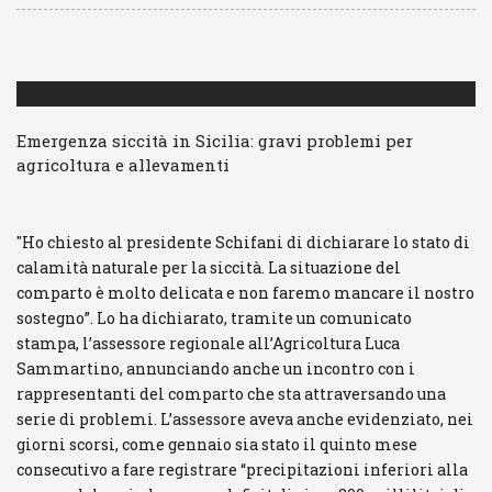
Log In
Ricordami
Registrati
Log In
Reset password
Log In
Reset Password
Emergenza siccità in Sicilia: gravi problemi per
agricoltura e allevamenti
05.02.2024
risuser
0
"Ho chiesto al presidente Schifani di dichiarare lo stato di
calamità naturale per la siccità. La situazione del
comparto è molto delicata e non faremo mancare il nostro
sostegno”. Lo ha dichiarato, tramite un comunicato
stampa, l’assessore regionale all’Agricoltura Luca
Sammartino, annunciando anche un incontro con i
rappresentanti del comparto che sta attraversando una
serie di problemi. L’assessore aveva anche evidenziato, nei
giorni scorsi, come gennaio sia stato il quinto mese
consecutivo a fare registrare “precipitazioni inferiori alla