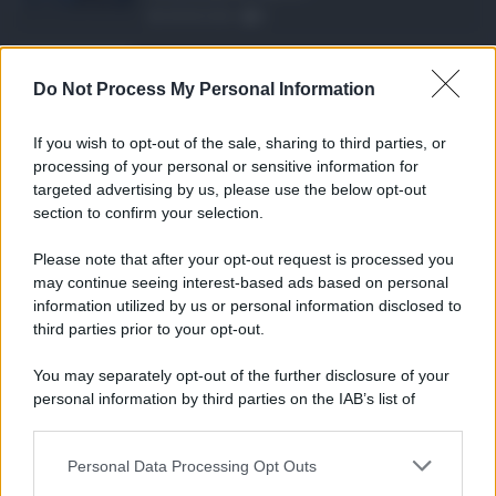
08.08.2026
0
Eventi in Sicilia ad ...
Do Not Process My Personal Information
La Sicilia si conferma anche nell’estate
2026 uno dei prin ...
If you wish to opt-out of the sale, sharing to third parties, or
07.08.2026
0
processing of your personal or sensitive information for
targeted advertising by us, please use the below opt-out
section to confirm your selection.
CATEGORIE
Please note that after your opt-out request is processed you
Ambiente
1.404
may continue seeing interest-based ads based on personal
information utilized by us or personal information disclosed to
Attualità
6.108
third parties prior to your opt-out.
Comunicati
6
You may separately opt-out of the further disclosure of your
personal information by third parties on the IAB’s list of
Consumo
1.930
downstream participants.
Economia
2.866
Personal Data Processing Opt Outs
This information may also be disclosed by us to third parties
on the IAB’s List of Downstream Participants that may further