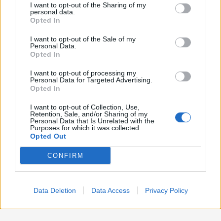
Lavoro
2.139
I want to opt-out of the Sharing of my
disclose it to other third parties.
personal data.
Opted In
Politica
1.992
I want to opt-out of the Sale of my
Primo piano
2.620
Personal Data.
Opted In
Proposte
13
I want to opt-out of processing my
Personal Data for Targeted Advertising.
Sanità
1.962
Opted In
I want to opt-out of Collection, Use,
Retention, Sale, and/or Sharing of my
Personal Data that Is Unrelated with the
Purposes for which it was collected.
Opted Out
CONFIRM
Data Deletion
Data Access
Privacy Policy
Preferenze Privacy