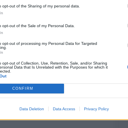
al Seno Metastatico
o opt-out of the Sharing of my personal data.
Reset password
dami
In
ti
Log In
Reset P
o opt-out of the Sale of my Personal Data.
In
to opt-out of processing my Personal Data for Targeted
ing.
In
o opt-out of Collection, Use, Retention, Sale, and/or Sharing
ersonal Data that Is Unrelated with the Purposes for which it
lected.
Out
CONFIRM
Data Deletion
Data Access
Privacy Policy