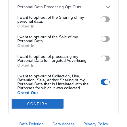
Sabrina Cillia nuova direttr ...
Personal Data Processing Opt Outs
This information may also be disclosed by us to third parties
07.08.2026
0
on the IAB’s List of Downstream Participants that may further
I want to opt-out of the Sharing of my
disclose it to other third parties.
personal data.
CATEGORIE
Opted In
I want to opt-out of the Sale of my
Ambiente
1.404
Personal Data.
Opted In
Attualità
6.107
I want to opt-out of processing my
Personal Data for Targeted Advertising.
Comunicati
6
Opted In
Consumo
1.930
I want to opt-out of Collection, Use,
Retention, Sale, and/or Sharing of my
Personal Data that Is Unrelated with the
Economia
2.865
Purposes for which it was collected.
Opted Out
Lavoro
2.139
CONFIRM
Politica
1.991
Primo piano
2.619
Data Deletion
Data Access
Privacy Policy