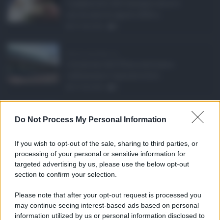
I pagamenti dell'assegno unico e
universale di agosto 2026 a ...
07.08.2026
0
Etna in eruzione, vo ...
L'eruzione dell'Etna continua a
influenzare l'operatività d ...
07.08.2026
0
Sabrina Cillia nuova ...
Do Not Process My Personal Information
Il governo Schifani ha nominato
Sabrina Cillia nuova direttr ...
If you wish to opt-out of the sale, sharing to third parties, or
07.08.2026
0
processing of your personal or sensitive information for
targeted advertising by us, please use the below opt-out
section to confirm your selection.
CATEGORIE
Please note that after your opt-out request is processed you
Ambiente
1.404
may continue seeing interest-based ads based on personal
information utilized by us or personal information disclosed to
Attualità
6.107