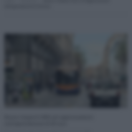
Home
Consumo
Bonus Trasporti 2023, Gli Aggiornamenti
Sull’agevolazione Di 60 Euro
Bonus trasporti 2023, gli aggiornamenti
sull’agevolazione di 60 euro