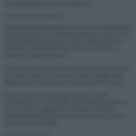
con certezza quando, il decreto attuativo.
Chi ha diritto al bonus trasporti?
È possibile fare domanda per se stessi o per un beneficiario
minorenne a carico. Il richiedente accede con Spid o Carta
d’Identità Elettronica (Cie) e indica il codice fiscale del
beneficiario, ad esempio il genitore può richiedere il
bonus per il figlio minorenne.
La misura, nei mesi scorsi, aveva riscosso un buon successo.
Al fondo iniziale di 79 milioni il governo Draghi aveva
aggiunto nuove risorse per arrivare a quota 180 milioni.
Il bonus trasporti di 60 euro per studenti si potrà
richiedere per sé o per un figlio minorenne fiscalmente a
carico, mentre i maggiorenni dovranno provvedere
autonomamente (l’importante è che non si sfori il tetto
dei 20mila euro di ISEE).
Cosa è il bonus trasporti