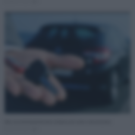
Apr 02, 2022
0
Mise, da martedì prenotazioni ecobonus auto usate, come funziona
Set 26, 2021
0