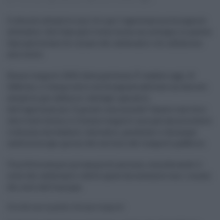
19.02.2023
redazione
bonus
,
trasporti
0
Il decreto attuativo non c’è e per l'agevolazione bisognerà
attendere. Alle famiglie viene meno un sostegno in questa
fase particolare di rincaro dei carburanti e di inflazione
alle stelle
Bonus trasporti 2023, falsa partenza. E’ scaduto oggi, 14
febbraio, il tempo entro cui bisognava adottare un decreto
attuativo per definire i dettagli operativi
dell’agevolazione. E quindi cosa succede? Questo vuol dire
che è tutto fermo e il bonus trasporti non può ancora essere
richiesta, da studenti, lavoratori, pendolari e chiunque
usufruisca ogni giorno del servizio del trasporto pubblico.
Una fetta sempre più ampia di persone, considerando il
costo dei carburanti e delle spese da sostenere con i rincari
dei costi dell’energia.
Perché non è partito il bonus trasporti