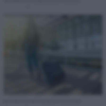
“Bonus Natale”, in costa consiste, chi lo riceve e quando arriva
Nov 13, 2021
0
Bonus “Rientro dei cervelli”: le agevolazioni per tornare in Italia