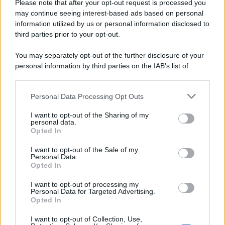
Please note that after your opt-out request is processed you
Ambiente
1.404
may continue seeing interest-based ads based on personal
information utilized by us or personal information disclosed to
Attualità
6.107
third parties prior to your opt-out.
Comunicati
6
You may separately opt-out of the further disclosure of your
personal information by third parties on the IAB’s list of
Consumo
1.930
downstream participants.
Economia
2.864
Personal Data Processing Opt Outs
This information may also be disclosed by us to third parties
on the IAB’s List of Downstream Participants that may further
Lavoro
2.139
I want to opt-out of the Sharing of my
disclose it to other third parties.
personal data.
Opted In
Politica
1.991
I want to opt-out of the Sale of my
Primo piano
2.619
Personal Data.
Opted In
Proposte
13
I want to opt-out of processing my
Personal Data for Targeted Advertising.
Sanità
1.962
Opted In
I want to opt-out of Collection, Use,