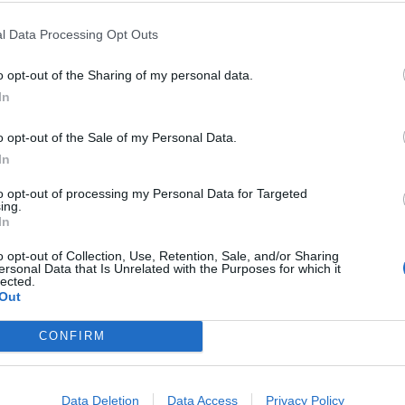
o E-mail
l Data Processing Opt Outs
o opt-out of the Sharing of my personal data.
Reset password
dami
In
ti
Log In
ARTICOLO SUCCESSIVO
Reset P
Buste paga, aumento a luglio
o opt-out of the Sale of my Personal Data.
2023: a chi spetta e come
In
ottenerlo
to opt-out of processing my Personal Data for Targeted
ing.
In
o opt-out of Collection, Use, Retention, Sale, and/or Sharing
ersonal Data that Is Unrelated with the Purposes for which it
lected.
Out
CONFIRM
Data Deletion
Data Access
Privacy Policy