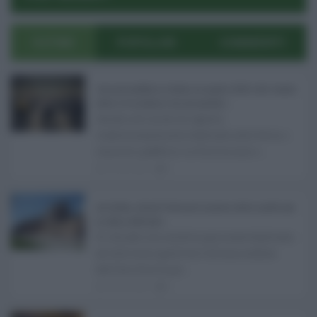
ULTIMI
POPOLARI
COMMENTI
Concorsi pubblici in Sicilia ad agosto 2026: tutti i bandi
attivi e le scadenze da non perdere ...
Anche nel mese di agosto,
tradizionalmente dedicato alle ferie, i
concorsi pubblici in Sicilia non s ...
06.08.2026
0
Ars Sicilia, chiude l'Aula per la pausa estiva: partiti già
in clima elettorale ...
Si chiude con un'altra giornata dedicata
all'attività ispettiva l'ultima seduta
dell'Ars Sicilia pr ...
06.08.2026
0