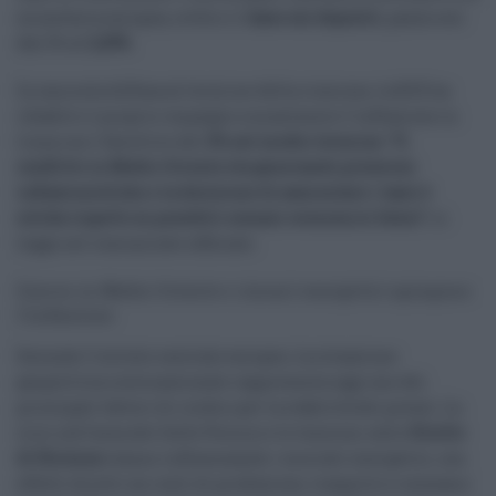
monetaria europea, ovvero il
tasso sui depositi
, passa così
dal 2% al
2,25%
.
In una nota diffusa al termine della riunione, la BCE ha
ribadito il proprio impegno a mantenere l’inflazione in
linea con l’obiettivo del
2% nel medio termine
.
“Il
conflitto in Medio Oriente sta generando pressioni
inflazionistiche e la decisione di aumentare i tassi è
solida rispetto ai possibili scenari economici futuri”
, si
legge nel comunicato ufficiale.
Guerra in Medio Oriente e rincari energetici spingono
l’inflazione
Secondo l’istituto centrale europeo, la situazione
geopolitica internazionale rappresenta oggi uno dei
principali fattori di rischio per la stabilità dei prezzi. La
crisi nell’area del Golfo Persico e le tensioni sullo
Stretto
di Hormuz
stanno influenzando i mercati energetici, con
effetti diretti sui costi di produzione, trasporto e consumo