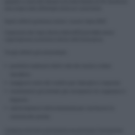
quando il costo del denaro era stato fissato al 2%. Da allora
non erano stati effettuati ulteriori interventi.
Quali effetti possono avere i nuovi tassi BCE
L’aumento dei tassi deciso dalla BCE potrebbe avere
ripercussioni su diversi settori dell’economia.
Tra gli effetti più immediati:
possibile aumento delle rate dei mutui a tasso
variabile;
maggiore costo del credito per famiglie e imprese;
rendimenti più elevati per strumenti di risparmio e
depositi;
rallentamento della domanda per contenere la
crescita dei prezzi.
La banca centrale continuerà a monitorare l’evoluzione