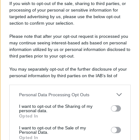
If you wish to opt-out of the sale, sharing to third parties, or
06.08.2026
0
processing of your personal or sensitive information for
targeted advertising by us, please use the below opt-out
section to confirm your selection.
CATEGORIE
Please note that after your opt-out request is processed you
Ambiente
1.404
may continue seeing interest-based ads based on personal
information utilized by us or personal information disclosed to
Attualità
6.106
third parties prior to your opt-out.
Comunicati
6
You may separately opt-out of the further disclosure of your
personal information by third parties on the IAB’s list of
Consumo
1.930
downstream participants.
Economia
2.864
Personal Data Processing Opt Outs
This information may also be disclosed by us to third parties
on the IAB’s List of Downstream Participants that may further
Lavoro
2.139
I want to opt-out of the Sharing of my
disclose it to other third parties.
personal data.
Opted In
Politica
1.990
I want to opt-out of the Sale of my
Primo piano
2.619
Personal Data.
Opted In