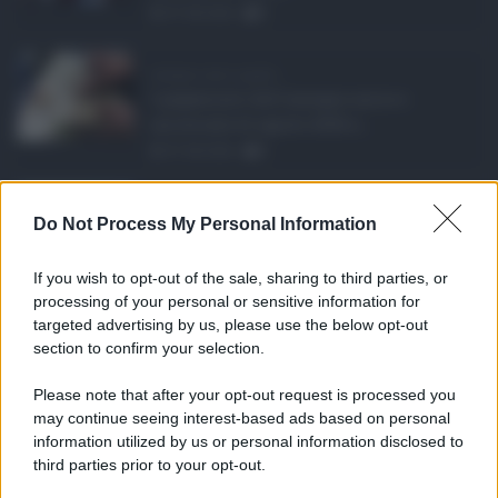
07.08.2026
0
Assegno unico agosto ...
I pagamenti dell'assegno unico e
universale di agosto 2026 a ...
07.08.2026
0
Etna in eruzione, vo ...
Do Not Process My Personal Information
L'eruzione dell'Etna continua a
influenzare l'operatività d ...
If you wish to opt-out of the sale, sharing to third parties, or
07.08.2026
0
processing of your personal or sensitive information for
targeted advertising by us, please use the below opt-out
section to confirm your selection.
CATEGORIE
Please note that after your opt-out request is processed you
Ambiente
1.404
may continue seeing interest-based ads based on personal
information utilized by us or personal information disclosed to
Attualità
6.108
third parties prior to your opt-out.
Comunicati
6