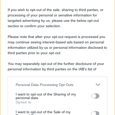
Anche il Comune di Catania aderisce
alla definizione agevola ...
If you wish to opt-out of the sale, sharing to third parties, or
06.08.2026
0
processing of your personal or sensitive information for
targeted advertising by us, please use the below opt-out
section to confirm your selection.
CATEGORIE
Please note that after your opt-out request is processed you
Ambiente
1.404
may continue seeing interest-based ads based on personal
information utilized by us or personal information disclosed to
Attualità
6.106
third parties prior to your opt-out.
Comunicati
6
You may separately opt-out of the further disclosure of your
personal information by third parties on the IAB’s list of
Consumo
1.930
downstream participants.
Economia
2.864
Personal Data Processing Opt Outs
This information may also be disclosed by us to third parties
on the IAB’s List of Downstream Participants that may further
Lavoro
2.139
I want to opt-out of the Sharing of my
disclose it to other third parties.
personal data.
Opted In
Politica
1.990
I want to opt-out of the Sale of my
Primo piano
2.619