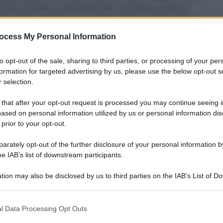
è Lazio (+5,2%) e Lombardia (+5%). Un divario, quello a
derando il rapporto tra dirigenti e lavoratori dipendenti
,3-0,2 al Sud. La Regione con la percentuale più elevata di
ocess My Personal Information
 seguita nell’ordine da Lazio (27,6%), Puglia (24%), Molise
 Trentino-Alto Adige (10,9%), Umbria (13%) e Friuli-Venezia
to opt-out of the sale, sharing to third parties, or processing of your per
formation for targeted advertising by us, please use the below opt-out s
 selection.
 that after your opt-out request is processed you may continue seeing i
0
ased on personal information utilized by us or personal information dis
 prior to your opt-out.
rately opt-out of the further disclosure of your personal information by
he IAB’s list of downstream participants.
tion may also be disclosed by us to third parties on the IAB’s List of 
 that may further disclose it to other third parties.
o E-mail
ARTICOLO SUCCESSIVO
l Data Processing Opt Outs
Vacanze di Pasqua 2024: ecco