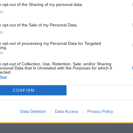
quando chiude la scuola in
o opt-out of the Sharing of my personal data.
Sicilia
Reset password
dami
In
ti
Log In
Reset P
o opt-out of the Sale of my Personal Data.
In
to opt-out of processing my Personal Data for Targeted
ing.
In
o opt-out of Collection, Use, Retention, Sale, and/or Sharing
ersonal Data that Is Unrelated with the Purposes for which it
lected.
Out
CONFIRM
Data Deletion
Data Access
Privacy Policy