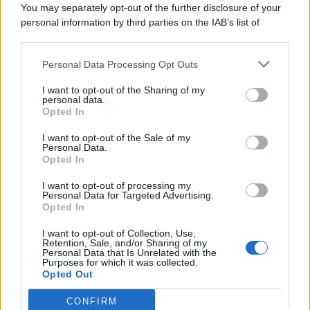
You may separately opt-out of the further disclosure of your
personal information by third parties on the IAB’s list of
Consumo
1.930
downstream participants.
Economia
2.863
Personal Data Processing Opt Outs
This information may also be disclosed by us to third parties
on the IAB’s List of Downstream Participants that may further
Lavoro
2.138
I want to opt-out of the Sharing of my
disclose it to other third parties.
personal data.
Opted In
Politica
1.989
I want to opt-out of the Sale of my
Primo piano
2.619
Personal Data.
Opted In
Proposte
13
I want to opt-out of processing my
Personal Data for Targeted Advertising.
Sanità
1.962
Opted In
I want to opt-out of Collection, Use,
Retention, Sale, and/or Sharing of my
Personal Data that Is Unrelated with the
Purposes for which it was collected.
Opted Out
CONFIRM