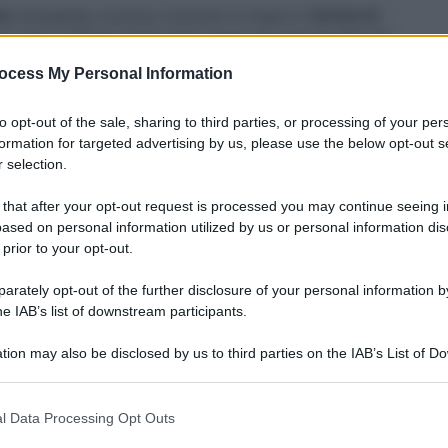
oni
: da quando, a marzo, è entrato in vigore il
divieto di
 sono il 70% di quelle dello stesso periodo del 2019. Ad
etto a marzo-ottobre 2019; posto che, oltre ovviamente
ocess My Personal Information
e bloccati né i licenziamenti per giusta causa né le
e che grosso modo la cifra rappresenti la differenza tra
to opt-out of the sale, sharing to third parties, or processing of your per
anti dal ‘congelamento Covid'.’ Un’analisi dei flussi
formation for targeted advertising by us, please use the below opt-out s
rato la lettura dei dati di stock”, conclude Negro.
 selection.
 that after your opt-out request is processed you may continue seeing i
ased on personal information utilized by us or personal information dis
 prior to your opt-out.
0
rately opt-out of the further disclosure of your personal information by
he IAB’s list of downstream participants.
tion may also be disclosed by us to third parties on the IAB’s List of 
 that may further disclose it to other third parties.
o E-mail
l Data Processing Opt Outs