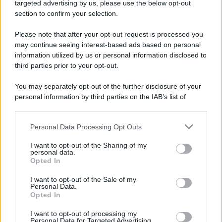
targeted advertising by us, please use the below opt-out
section to confirm your selection.
CATEGORIE
Please note that after your opt-out request is processed you
Ambiente
1.404
may continue seeing interest-based ads based on personal
information utilized by us or personal information disclosed to
Attualità
6.108
third parties prior to your opt-out.
Comunicati
6
You may separately opt-out of the further disclosure of your
personal information by third parties on the IAB’s list of
Consumo
1.930
downstream participants.
Economia
2.866
Personal Data Processing Opt Outs
This information may also be disclosed by us to third parties
on the IAB’s List of Downstream Participants that may further
Lavoro
2.139
I want to opt-out of the Sharing of my
disclose it to other third parties.
personal data.
Opted In
Politica
1.992
I want to opt-out of the Sale of my
Primo piano
2.620
Personal Data.
Opted In
Proposte
13
I want to opt-out of processing my
Personal Data for Targeted Advertising.