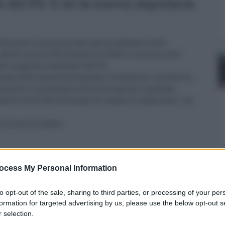
 del PD. È lei la nuova segretaria
 Ha vinto le primarie del partito.Quando è stato
 46,2%, mentre Elly Schlein al 53,8%. Lo ha reso noto
el congresso nazionale del Pd.
o fatto una piccola grande rivoluzione", ha detto la
plimenti e un grande in bocca al lupo per la grande
da di un Pd che ha bisogno di reagire e rigenerarsi", ha
milione di votanti.
ocess My Personal Information
0
to opt-out of the sale, sharing to third parties, or processing of your per
formation for targeted advertising by us, please use the below opt-out s
 selection.