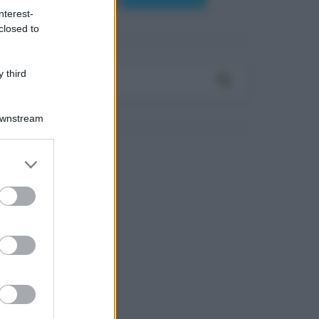
nterest-
closed to
 third
Downstream
Log In
assword