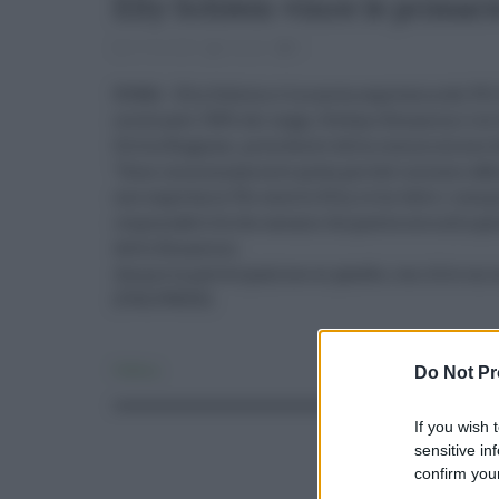
Elly Schlein vince le primarie
27.02.2023
risuser
0
ROMA - Elly Schlein è la nuova segretaria del PD.
scrutinato l'80% dei seggi, Stefano Bonaccini è al
Silvia Roggiani, presidente della commissione d
"Sono immensamente grata perché insieme abbiam
neo segretaria."Ho sentito Elly, le ho fatto i com
responsabilità che assume da questa sera alla gui
detto Bonaccini.
Ampia la partecipazione ai gazebo, con oltre un 
(ITALPRESS)
Do Not Pr
Politica
If you wish 
sensitive in
confirm your