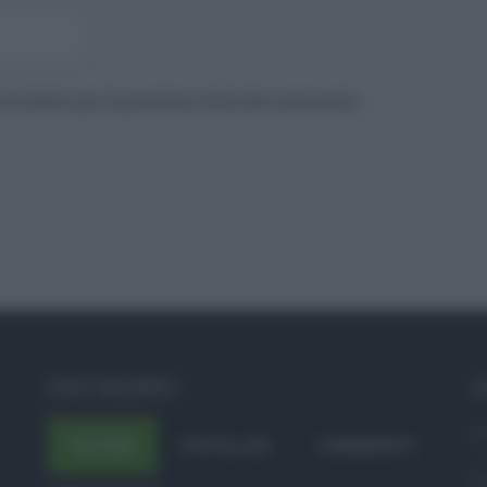
to browser per la prossima volta che commento.
POST RECENTI
C
A
ULTIMI
POPOLARI
COMMENTI
A