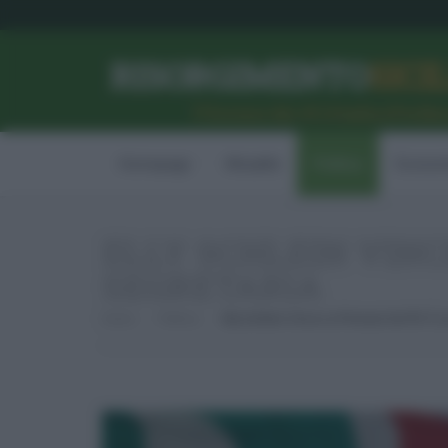
RISORGIMENTO
SICI
l’Unione dei #CittadiniPerBe
Homepage
Attualità
Politica
Econom
ELLY SCHLEIN VINC
SEGRETARIA
Home
Politica
Elly Schlein Vince Le Primarie Del PD. È 