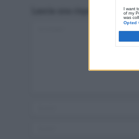
Lascia una risposta
I want t
of my P
was col
Opted 