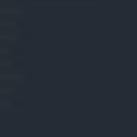
omunicati
6
onsumo
1.930
conomia
2.865
avoro
2.139
olitica
1.991
rimo piano
2.619
roposte
13
anità
1.962