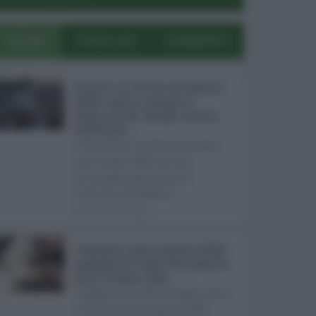
ULTIMI
POPOLARI
COMMENTI
Eventi in Sicilia ad agosto
2026: teatro, musica e
festival nei luoghi storici
dell’Isola ...
La Sicilia si conferma anche
nell’estate 2026 uno dei
principali palcoscenici
culturali del Medite ...
07.08.2026
0
Assegno unico agosto 2026,
pagamenti dopo Ferragosto:
ecco le date Inps ...
I pagamenti dell'assegno unico
e universale di agosto 2026