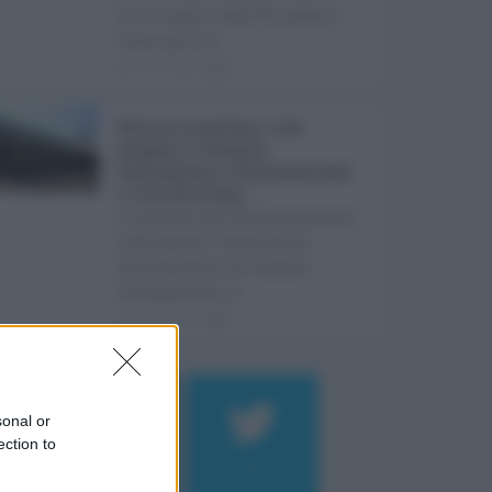
arriveranno dopo Ferragosto.
Come previst ...
07.08.2026
0
Etna in eruzione, voli
sospesi a Catania:
limitazioni a Fontanarossa
e voli dirottati ...
L'eruzione dell'Etna continua a
influenzare l'operatività
dell'aeroporto di Catania
Fontanarossa. A ...
07.08.2026
0
sonal or
ection to
184
9