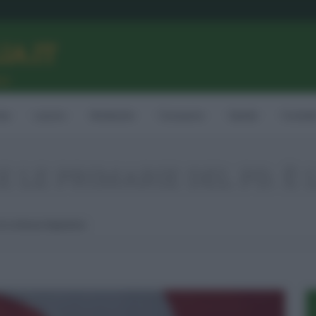
LIA.IT
ne
ia
Lavoro
Ambiente
Consumo
Sanità
Contatt
E LE PRIMARIE DEL PD. È 
Lei La Nuova Segretaria