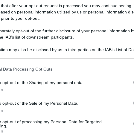
 that after your opt-out request is processed you may continue seeing i
ased on personal information utilized by us or personal information dis
 prior to your opt-out.
ARTICOLO SUCCESSIVO
rately opt-out of the further disclosure of your personal information by
Superbonus, senza cessione dei
crediti è solo per ricchi
he IAB’s list of downstream participants.
tion may also be disclosed by us to third parties on the IAB’s List of 
 that may further disclose it to other third parties.
o E-mail
l Data Processing Opt Outs
o opt-out of the Sharing of my personal data.
Reset password
dami
In
ti
Log In
Reset P
o opt-out of the Sale of my Personal Data.
In
to opt-out of processing my Personal Data for Targeted
ing.
In