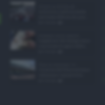
Eventi in Sicilia ad ...
C
La Sicilia si conferma anche
nell’estate 2026 uno dei prin ...
C
07.08.2026
0
E
Assegno unico agosto ...
L
I pagamenti dell'assegno unico
e universale di agosto 2026 a ...
P
07.08.2026
0
P
Etna in eruzione, vo ...
P
L'eruzione dell'Etna continua a
influenzare l'operatività d ...
S
07.08.2026
0