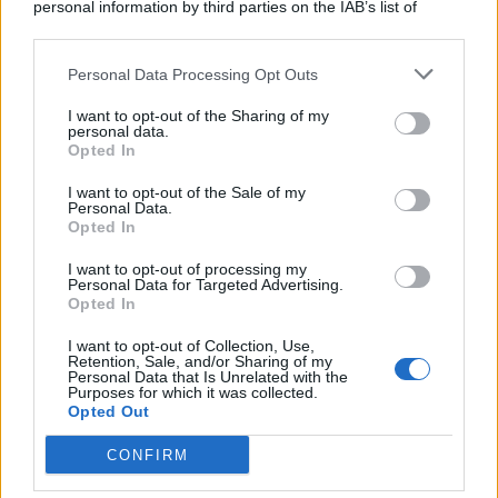
personal information by third parties on the IAB’s list of
Consumo
1.930
downstream participants.
Economia
2.866
Personal Data Processing Opt Outs
This information may also be disclosed by us to third parties
on the IAB’s List of Downstream Participants that may further
Lavoro
2.139
I want to opt-out of the Sharing of my
disclose it to other third parties.
personal data.
Opted In
Politica
1.992
I want to opt-out of the Sale of my
Primo piano
2.620
Personal Data.
Opted In
Proposte
13
I want to opt-out of processing my
Personal Data for Targeted Advertising.
Sanità
1.962
Opted In
I want to opt-out of Collection, Use,
Retention, Sale, and/or Sharing of my
Personal Data that Is Unrelated with the
Purposes for which it was collected.
Opted Out
CONFIRM