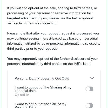
euro in due anni per ...
If you wish to opt-out of the sale, sharing to third parties, or
05.08.2026
0
processing of your personal or sensitive information for
targeted advertising by us, please use the below opt-out
section to confirm your selection.
CATEGORIE
Please note that after your opt-out request is processed you
Ambiente
1.403
may continue seeing interest-based ads based on personal
information utilized by us or personal information disclosed to
Attualità
6.105
third parties prior to your opt-out.
Comunicati
6
You may separately opt-out of the further disclosure of your
personal information by third parties on the IAB’s list of
Consumo
1.930
downstream participants.
Economia
2.863
Personal Data Processing Opt Outs
This information may also be disclosed by us to third parties
on the IAB’s List of Downstream Participants that may further
Lavoro
2.138
I want to opt-out of the Sharing of my
disclose it to other third parties.
personal data.
Opted In
Politica
1.989
I want to opt-out of the Sale of my
Primo piano
2.618
Personal Data.