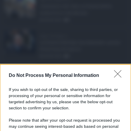
L’annuncio del varo in Giunta della
manovra in variazione ...
08.08.2026
0
Super Zes Sicilia, d ...
La Giunta Schifani ha stanziato i primi
10 milioni di euro d ...
08.08.2026
0
Eventi in Sicilia ad ...
Do Not Process My Personal Information
La Sicilia si conferma anche nell’estate
2026 uno dei prin ...
If you wish to opt-out of the sale, sharing to third parties, or
07.08.2026
0
processing of your personal or sensitive information for
targeted advertising by us, please use the below opt-out
section to confirm your selection.
CATEGORIE
Please note that after your opt-out request is processed you
Ambiente
1.404
may continue seeing interest-based ads based on personal