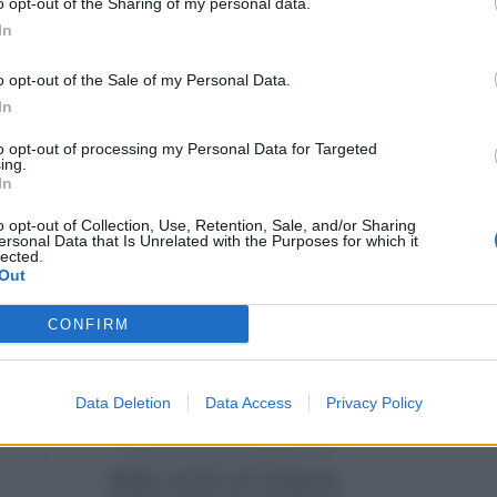
o opt-out of the Sharing of my personal data.
Reset password
dami
In
ti
Log In
i dati relativi alla presenza dei cantieri con quelli di
Reset P
li orari di entrata e uscita dall’autostrada degli
o opt-out of the Sale of my Personal Data.
In
to opt-out of processing my Personal Data for Targeted
ing.
In
o opt-out of Collection, Use, Retention, Sale, and/or Sharing
0
ersonal Data that Is Unrelated with the Purposes for which it
lected.
Out
CONFIRM
Data Deletion
Data Access
Privacy Policy
ARTICOLO SUCCESSIVO
Roghi, anche nel Catanese