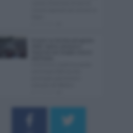
i primi 10 milioni di euro di
risorse regionali per avviare la
Super ...
08.08.2026
1
Eventi in Sicilia ad agosto
2026: teatro, musica e
festival nei luoghi storici
dell’Isola ...
La Sicilia si conferma anche
nell’estate 2026 uno dei
principali palcoscenici
culturali del Medite ...
07.08.2026
0