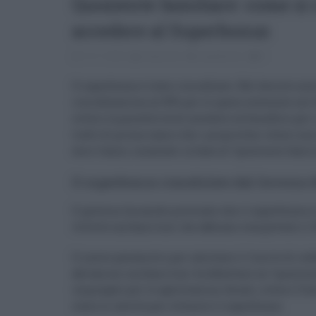
Quoziente familiare: come si c
accedere al Superbonus
12.11.2022
redazione
superbonus
0
Il superbonus è stato rimodulato. Nel decreto aiu
rimodulazione al 90% per le spese sostenute nel 2
ovvero la possibilità di accedere al beneficio per 
tratti di prima casa e che i proprietari stessi n
euro l’anno, innalzati in base al “quoziente famil
Il superbonus rimodulato dal Governo M
Il governo ha anche precisato che il superbonus si
villette unifamiliari che abbiano completato il 3
Il nuovo parametro per calcolare il limite di red
abitazioni unifamiliari fa debuttare un “quozien
impiegato per le agevolazioni fiscali, ovvero l’I
come si calcola per ottenere il superbonus.