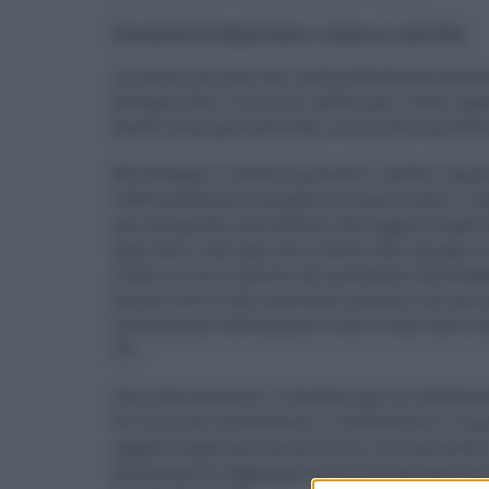
Quoziente familiare, come si calcola
La norma, per quel che risulta dalla bozza entrat
dettaglia che il limite di reddito per i lavori ag
Questo viene però calcolato in un modo innovativ
Nel dettaglio, si devono prendere i redditi regis
l’efficientamento energetico (in particolare, si l
dal coniuge del contribuente, dal soggetto legato
familiare, e dai familiari, diversi dal coniuge, di
redditi, di cui al decreto del presidente della Rep
unione civile o dal convivente, presenti nel suo 
sostenimento della spesa si sono trovati nelle 
12”).
Una volta sommati, si dividono per un coefficie
Se c’è un solo contribuente, il coefficiente è 1 e q
soggetto legato per unione civile o un convivente,
ad esempio) si aggiunge uno 0,5. Per due familiari