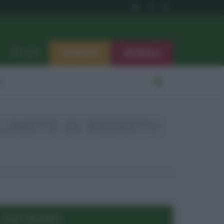
ISCRIVITI
SEGNALA
Log in
i
LIMITE DI REDDITO
POST RECENTI