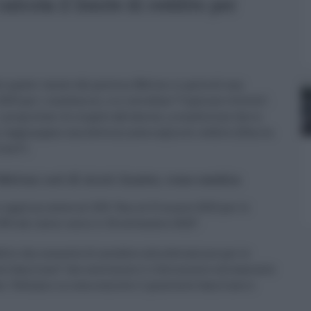
alcola il limite di reddito per
ti quater varato dal governo Meloni si parla di una
023 per i condomini, e si introduce “l’opzione villette”,
i proprietari di singole abitazioni, a condizione che si
on raggiungano una determinata soglia di reddito (15mila
iare”).
eloni nel dl Aiuti Quater, cosa cambia
 applica invece al 110% “fino al 31 marzo 2023 per le
0% dei lavori entro il 30 settembre 2022”.
dito che consente di accedere alla detrazione per le
te familiare” che sostituisce il riferimento solitamente
see. Vediamo in cosa consiste il quoziente familiare e