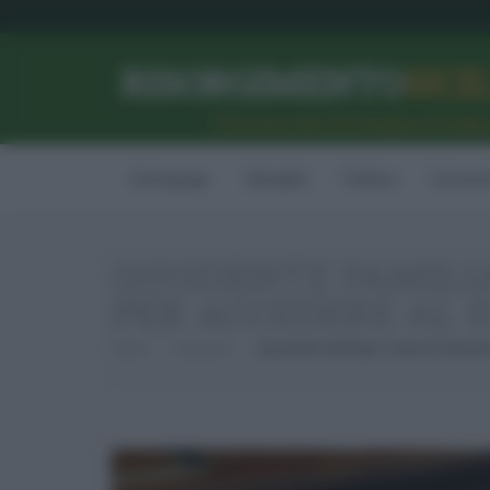
RISORGIMENTO
SICI
l’Unione dei #CittadiniPerBe
Homepage
Attualità
Politica
Econom
QUOZIENTE FAMILIA
PER ACCEDERE AL 
Home
Consumo
Quoziente Familiare: Come Si Calcola 