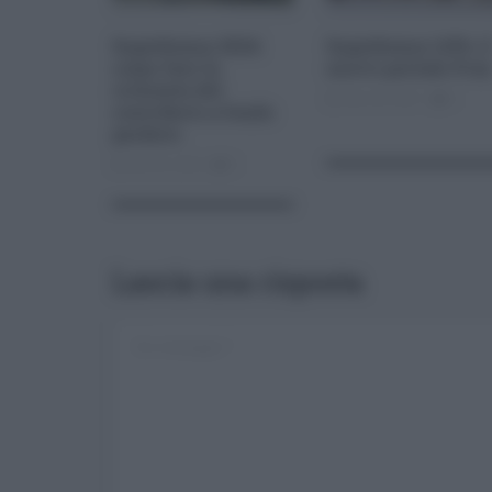
Superbonus 2024:
Superbonus 110%: il
come fare la
nuovo portale Pcm
richiesta del
Gen 20, 2021
0
contributo a fondo
perduto
Set 20, 2024
0
Lascia una risposta