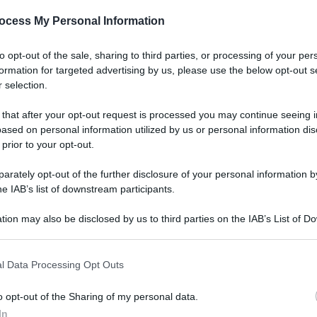
ocess My Personal Information
to opt-out of the sale, sharing to third parties, or processing of your per
0
formation for targeted advertising by us, please use the below opt-out s
 selection.
 that after your opt-out request is processed you may continue seeing i
ased on personal information utilized by us or personal information dis
 prior to your opt-out.
rately opt-out of the further disclosure of your personal information by
he IAB’s list of downstream participants.
ARTICOLO SUCCESSIVO
tion may also be disclosed by us to third parties on the IAB’s List of 
Rivalutazione pensioni da
 that may further disclose it to other third parties.
gennaio 2023: la tabella
o E-mail
dell’aumento, ma con la riforma
si rischiano tagli
l Data Processing Opt Outs
o opt-out of the Sharing of my personal data.
Reset password
dami
In
ti
Log In