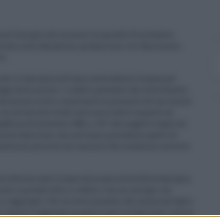
a al Consiglio dei ministri di giovedì 10 novembre,
evolati nelle abitazioni unifamiliari è di 15mila euro.
o.
trati in famiglia nell’anno antecedente la spesa per
egge nella norma, “i redditi posseduti dal contribuente,
 da unione civile o convivente se presente nel suo nucleo
 cui all’articolo 12 del testo unico delle imposte sui
ubblica 22 dicembre 1986, n. 917, dal soggetto legato da
nucleo familiare, che nell’anno precedente quello di
condizioni previste nel comma 2 del medesimo articolo
nte determinato in base alla numerosità della famiglia.
uindi si prende tutto il reddito. Con un coniuge o un
 si aggiunge 1. Per un terzo membro del nucleo (un figlio,
 “extra” si aggiunge un punto e per tre familiari o più se