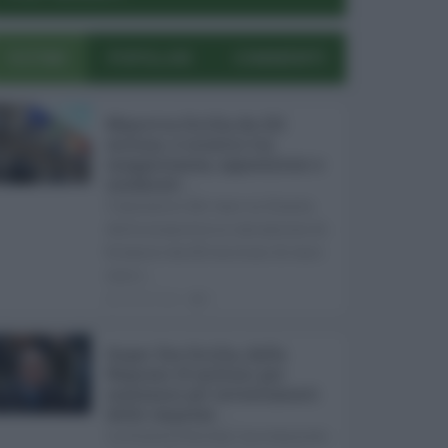
ULTIMI
POPOLARI
COMMENTI
Manovra Sicilia da 221
milioni, è scontro tra
maggioranza, opposizioni e
sindacati ...
L’annuncio del varo in Giunta
della manovra in variazione di
bilancio da 221 milioni di euro
non s ...
08.08.2026
0
Super Zes Sicilia, dalla
Regione 10 milioni per
sostenere gli investimenti
delle imprese ...
La Giunta Schifani ha stanziato