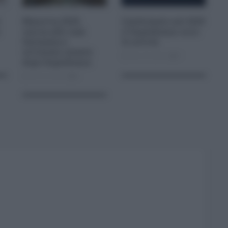
Manovra 2025,
Confermato nel 2025
caccia alle case
il Superbonus: ecco
fantasma e
le novità
revisione catasto
Nov 18, 2024
0
dopo Superbonus
Ott 10, 2024
0