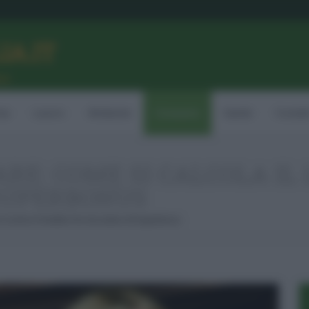
LIA.IT
ne
ia
Lavoro
Ambiente
Consumo
Sanità
Contatt
RE: COME SI CALCOLA IL 
SUPERBONUS
Il Limite Di Reddito Per Accedere Al Superbonus