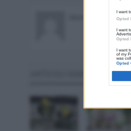
Log In
I want t
REDAZIONE
Opted 
I want 
Advertis
Opted 
I want t
of my P
was col
Opted 
ARTICOLI SIMILI