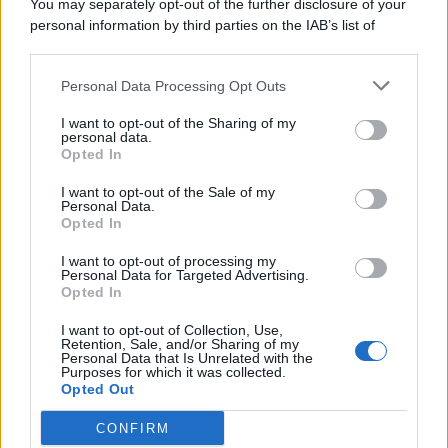
You may separately opt-out of the further disclosure of your
personal information by third parties on the IAB’s list of
Consumo
1.930
downstream participants.
Economia
2.866
Personal Data Processing Opt Outs
This information may also be disclosed by us to third parties
on the IAB’s List of Downstream Participants that may further
Lavoro
2.139
I want to opt-out of the Sharing of my
disclose it to other third parties.
personal data.
Opted In
Politica
1.992
I want to opt-out of the Sale of my
Primo piano
2.620
Personal Data.
Opted In
Proposte
13
I want to opt-out of processing my
Personal Data for Targeted Advertising.
Sanità
1.962
Opted In
I want to opt-out of Collection, Use,
Retention, Sale, and/or Sharing of my
Personal Data that Is Unrelated with the
Purposes for which it was collected.
Opted Out
CONFIRM