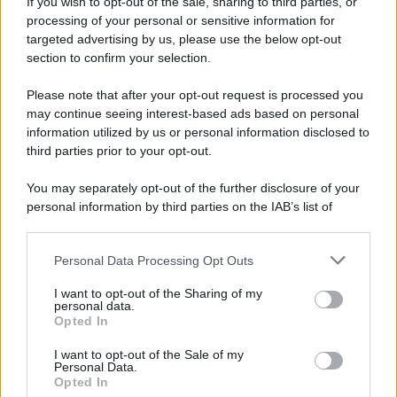
If you wish to opt-out of the sale, sharing to third parties, or
07.08.2026
0
processing of your personal or sensitive information for
targeted advertising by us, please use the below opt-out
section to confirm your selection.
CATEGORIE
Please note that after your opt-out request is processed you
Ambiente
1.404
may continue seeing interest-based ads based on personal
information utilized by us or personal information disclosed to
Attualità
6.108
third parties prior to your opt-out.
Comunicati
6
You may separately opt-out of the further disclosure of your
personal information by third parties on the IAB’s list of
Consumo
1.930
downstream participants.
Economia
2.866
Personal Data Processing Opt Outs
This information may also be disclosed by us to third parties
on the IAB’s List of Downstream Participants that may further
Lavoro
2.139
I want to opt-out of the Sharing of my
disclose it to other third parties.
personal data.
Opted In
Politica
1.992
I want to opt-out of the Sale of my
Primo piano
2.620
Personal Data.
Opted In