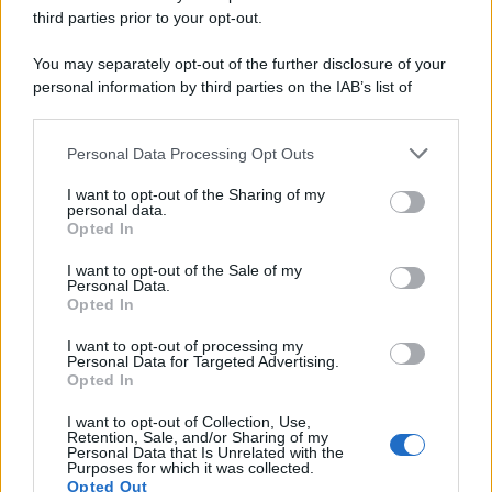
third parties prior to your opt-out.
Comunicati
6
You may separately opt-out of the further disclosure of your
personal information by third parties on the IAB’s list of
Consumo
1.930
downstream participants.
Economia
2.863
Personal Data Processing Opt Outs
This information may also be disclosed by us to third parties
on the IAB’s List of Downstream Participants that may further
Lavoro
2.138
I want to opt-out of the Sharing of my
disclose it to other third parties.
personal data.
Opted In
Politica
1.989
I want to opt-out of the Sale of my
Primo piano
2.618
Personal Data.
Opted In
Proposte
13
I want to opt-out of processing my
Personal Data for Targeted Advertising.
Sanità
1.962
Opted In
I want to opt-out of Collection, Use,
Retention, Sale, and/or Sharing of my
Personal Data that Is Unrelated with the
Purposes for which it was collected.
Opted Out