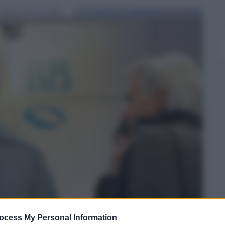
ocess My Personal Information