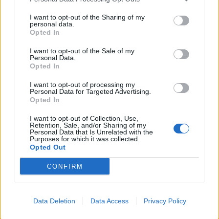
This information may also be disclosed by us to third parties
on the IAB’s List of Downstream Participants that may further
Lavoro
2.139
I want to opt-out of the Sharing of my
disclose it to other third parties.
personal data.
Opted In
Politica
1.990
I want to opt-out of the Sale of my
Primo piano
2.619
Personal Data.
Opted In
Proposte
13
I want to opt-out of processing my
Personal Data for Targeted Advertising.
Sanità
1.962
Opted In
I want to opt-out of Collection, Use,
Retention, Sale, and/or Sharing of my
Personal Data that Is Unrelated with the
Purposes for which it was collected.
Opted Out
CONFIRM
Data Deletion
Data Access
Privacy Policy