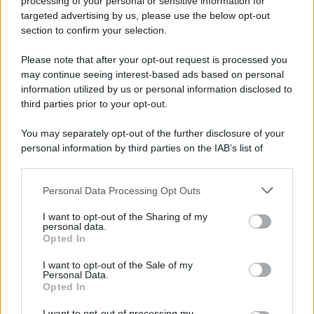
processing of your personal or sensitive information for
targeted advertising by us, please use the below opt-out
section to confirm your selection.
CATEGORIE
Please note that after your opt-out request is processed you
Ambiente
1.404
may continue seeing interest-based ads based on personal
information utilized by us or personal information disclosed to
Attualità
6.106
third parties prior to your opt-out.
Comunicati
6
You may separately opt-out of the further disclosure of your
personal information by third parties on the IAB’s list of
Consumo
1.930
downstream participants.
Economia
2.864
Personal Data Processing Opt Outs
This information may also be disclosed by us to third parties
on the IAB’s List of Downstream Participants that may further
Lavoro
2.138
I want to opt-out of the Sharing of my
disclose it to other third parties.
personal data.
Opted In
Politica
1.989
I want to opt-out of the Sale of my
Primo piano
2.619
Personal Data.
Opted In
Proposte
13
I want to opt-out of processing my