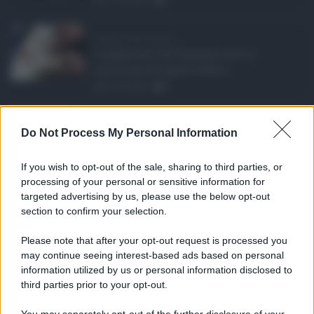
07.08.2026
0
Assegno unico agosto ...
I pagamenti dell'assegno unico e
universale di agosto 2026 a ...
07.08.2026
0
Etna in eruzione, vo ...
Do Not Process My Personal Information
L'eruzione dell'Etna continua a
influenzare l'operatività d ...
If you wish to opt-out of the sale, sharing to third parties, or
07.08.2026
0
processing of your personal or sensitive information for
targeted advertising by us, please use the below opt-out
section to confirm your selection.
CATEGORIE
Please note that after your opt-out request is processed you
Ambiente
1.404
may continue seeing interest-based ads based on personal
information utilized by us or personal information disclosed to
Attualità
6.108
third parties prior to your opt-out.
Comunicati
6