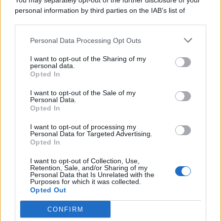
You may separately opt-out of the further disclosure of your
personal information by third parties on the IAB’s list of
Consumo
1.930
downstream participants.
Economia
2.865
Personal Data Processing Opt Outs
This information may also be disclosed by us to third parties
on the IAB’s List of Downstream Participants that may further
Lavoro
2.139
I want to opt-out of the Sharing of my
disclose it to other third parties.
personal data.
Opted In
Politica
1.991
I want to opt-out of the Sale of my
Primo piano
2.619
Personal Data.
Opted In
Proposte
13
I want to opt-out of processing my
Personal Data for Targeted Advertising.
Sanità
1.962
Opted In
I want to opt-out of Collection, Use,
Retention, Sale, and/or Sharing of my
Personal Data that Is Unrelated with the
Purposes for which it was collected.
Opted Out
CONFIRM