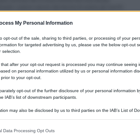
Secondo i numeri emersi dal decreto di marzo, gli iscritti
siderando il numero minimo di allievi per classe, il
te inferiore rispetto ai 300 percorsi oggi previsti. Per
ocess My Personal Information
renza e un confronto tecnico prima della pubblicazione
to opt-out of the sale, sharing to third parties, or processing of your per
formation for targeted advertising by us, please use the below opt-out s
 resta aperto
 selection.
 that after your opt-out request is processed you may continue seeing i
a dividere il settore della formazione professionale. Da
ased on personal information utilized by us or personal information dis
ormativa per il triennio 2026-2029; dall’altra, gli enti
 prior to your opt-out.
e procedure adottate.
rately opt-out of the further disclosure of your personal information by
to tra assessorato e operatori del settore per capire
he IAB’s list of downstream participants.
to il nuovo avviso e quali effetti avrà sull’avvio
tion may also be disclosed by us to third parties on the IAB’s List of 
 that may further disclose it to other third parties.
QDS.IT
o E-mail
l Data Processing Opt Outs