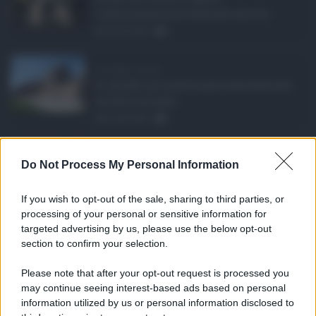
tradizionalmente dedicato alle fer ...
06.08.2026
0
Ars Sicilia, chiude ...
Si chiude con un'altra giornata dedicata
all'attività ispet ...
06.08.2026
0
Definizione agevolat ...
Do Not Process My Personal Information
Anche il Comune di Catania aderisce
alla definizione agevola ...
If you wish to opt-out of the sale, sharing to third parties, or
06.08.2026
0
processing of your personal or sensitive information for
targeted advertising by us, please use the below opt-out
section to confirm your selection.
CATEGORIE
Please note that after your opt-out request is processed you
Ambiente
1.404
may continue seeing interest-based ads based on personal
information utilized by us or personal information disclosed to
Attualità
6.106