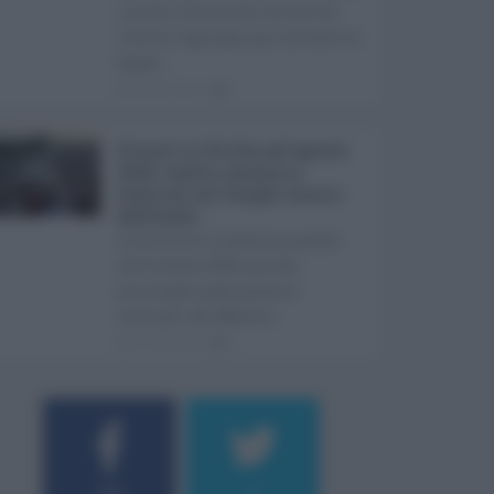
i primi 10 milioni di euro di
risorse regionali per avviare la
Super ...
08.08.2026
0
Eventi in Sicilia ad agosto
2026: teatro, musica e
festival nei luoghi storici
dell’Isola ...
La Sicilia si conferma anche
nell’estate 2026 uno dei
principali palcoscenici
culturali del Medite ...
07.08.2026
0