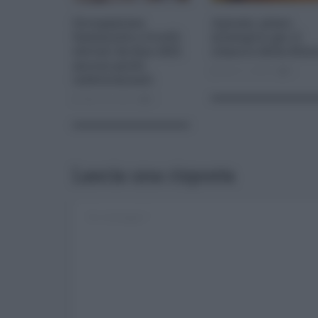
Occupazione
Agrumi, piano
femminile a livelli
strategico per il
elevati da fine 2021:
rilancio della filie
ancora pochi
Nov 11, 2016
0
indeterminati
Mar 25, 2023
0
Lascia una risposta