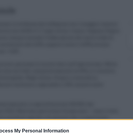
inile
a messo in evidenza che la Regione con il maggior numero
cilia con 24.831 (+1,7 negli ultimi 2 anni). Seguono Puglia
incie, sempre secondo l’elaborazione del centro studi di
incremento del 6,92%, argento Lecce (+ 6,59%), bronzo
con + 4,4%.
minile, permane lo zoccolo duro nell’agriturismo. Nella
e sono arrivate, complessivamente al 60%), si riscontra
iologiche. Negli ultimi 10 anni è cresciuta in
menti zootecnici, superando il 43%, mentre nelle
ssivamente, in agricoltura sono 203.503, che
 nel 2012). Mostrano particolare dinamismo – come rivela
società di capitali e di persone che, in particolare
ngono il 33,76%. Ciò dimostra l’acquisita consapevolezza
ocess My Personal Information
ieci anni fa, infatti, erano meno della metà e