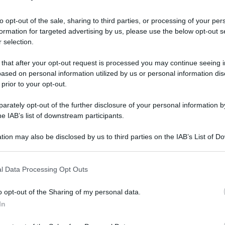
to opt-out of the sale, sharing to third parties, or processing of your per
formation for targeted advertising by us, please use the below opt-out s
 selection.
0
 that after your opt-out request is processed you may continue seeing i
ased on personal information utilized by us or personal information dis
 prior to your opt-out.
rately opt-out of the further disclosure of your personal information by
he IAB’s list of downstream participants.
tion may also be disclosed by us to third parties on the IAB’s List of 
 that may further disclose it to other third parties.
ARTICOLO SUCCESSIVO
o E-mail
Rinnovo patente e revisione
l Data Processing Opt Outs
auto: il 29 giugno scade proroga
Covid, ecco cosa fare
o opt-out of the Sharing of my personal data.
Reset password
dami
In
ti
Log In
Reset P