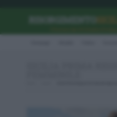
RISORGIMENTO
SICI
l’Unione dei #CittadiniPerBe
Homepage
Attualità
Politica
Econom
SICILIA PRIMA REG
FEMMINILE
Home
Lavoro
Sicilia Prima Regione Per Aziende Agrico