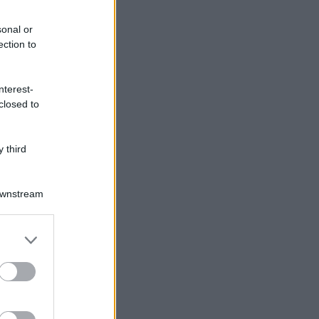
sonal or
ection to
nterest-
closed to
 third
Downstream
Log In
assword