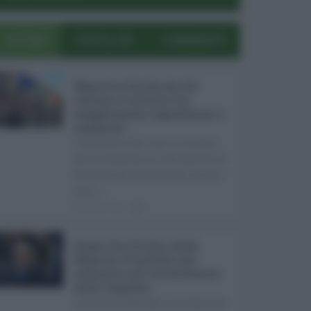
ULTIMI
POPOLARI
COMMENTI
Manovra Sicilia da 221
milioni, è scontro tra
maggioranza, opposizioni e
sindacati ...
L’annuncio del varo in Giunta
della manovra in variazione di
bilancio da 221 milioni di euro
non s ...
08.08.2026
0
Super Zes Sicilia, dalla
Regione 10 milioni per
sostenere gli investimenti
delle imprese ...
La Giunta Schifani ha stanziato