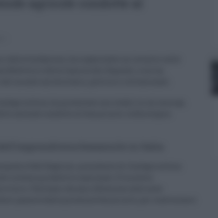
ende agricole condotte al
0
ni dalla fondazione, ha organizzato un incontro sulle
ala Refettorio della Camera dei Deputati, a cui ha
del mondo universitario, politico e istituzionale.
Confagricoltura, ha presentato uno studio in cui emerge,
elle aziende condotte al femminile, la fisiologica
ell’imprenditoria femminile in Italia
sandra Oddi Baglioni, presidente di Confagricoltura
l sistema produttivo nazionale. E la nostra
erritorio. Partiamo da una riflessione sulle aree
futuro passerà dalla presenza femminile, per confrontarci