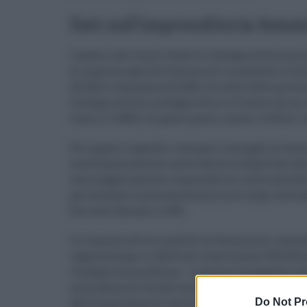
Dati sull’imprenditoria femm
L’analisi del Centro Studi di Confagricoltura h
di imprese agricole femminili in assoluto è la Si
(23.361) e Campania (21.406). A livello delle prov
Confagricoltura, medaglia d’oro è Trieste con un 
Como (+ 5,48%). Al quarto posto, invece, c’è Rieti, 
Per quanto riguarda i comparti coniugati al fem
multifunzionalità e nelle fattorie didattiche (ch
una maggioranza di imprenditrici nelle aziende b
percentuale la presenza femminile negli alleva
floricole sfiorano il 50%.
Le imprese attive condotte al femminile, comple
rappresentano il 28,2% del totale (erano 239.218
Confagricoltura Donna – le donne impegnate nelle 
nella fascia di età che va da 18 a 29 anni, raggiu
Do Not Pr
dell’importanza di costruire reti al femminile: d