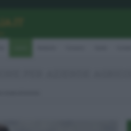
LIA.IT
ne
ia
Lavoro
Ambiente
Consumo
Sanità
Contatt
IONE PER AZIENDE AGRIC
le Condotte Al Femminile