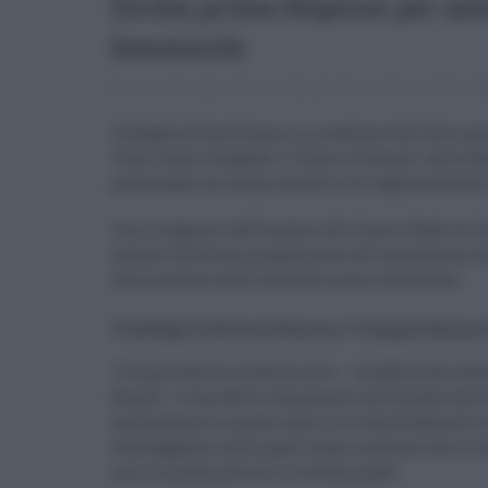
Sicilia prima Regione per azi
femminile
11.06.2022
redazione
agricoltura
,
donne
,
imprese
Confagricoltura Donna, in occasione dei dieci an
“Aree rurali disagiate: il futuro è Donna”, nella S
partecipato un ampio parterre di rappresentanti 
Con il supporto dell’analisi del Centro Studi di 
accanto alla forte propensione all’innovazione d
diminuzione delle aziende meno strutturate.
Confagricoltura Donna e l’importanza d
“L’imprenditoria femminile – ha affermato Ales
Donna – è una delle componenti più dinamiche de
associazione in questi anni si è consolidata sul t
svantaggiate, nelle quali siamo convinte che il 
con il mondo politico e istituzionale”.