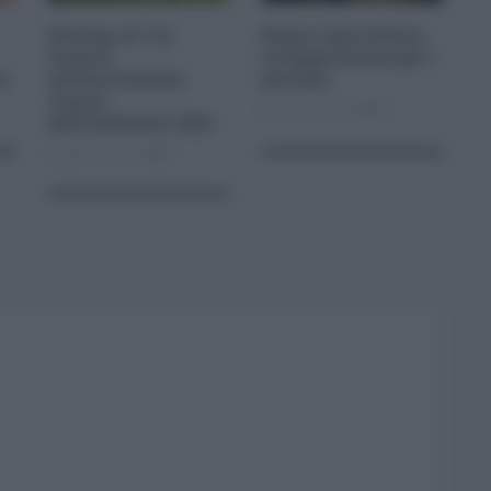
Startup, al via
Bonus Agricoltura,
Premio
un’opportunità per i
ra
all’Innovazione
giovani
Amica
Ott 02, 2024
0
dell’Ambiente 2021
Apr 18, 2021
0