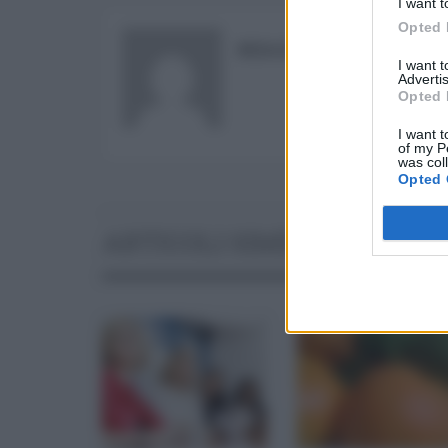
I want t
Opted 
REDAZIONE
I want 
Advertis
Opted 
I want t
of my P
was col
Opted 
ARTICOLI SIMILI